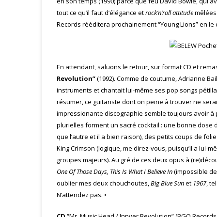
en son temps (1990) parce que feu David Bowie, qui a
tout ce qu’il faut d’élégance et
rock’n’roll attitude
mêlées
Records rééditera prochainement “Young Lions” en le co
En attendant, saluons le retour, sur format CD et rema
Revolution”
(1992). Comme de coutume, Adrianne Bailo
instruments et chantait lui-même ses pop songs pétill
résumer, ce guitariste dont on peine à trouver ne sera
impressionante discographie semble toujours avoir à
plurielles forment un sacré cocktail : une bonne dose 
que l’autre et il a bien raison), des petits coups de fo
King Crimson (logique, me direz-vous, puisqu’il a lui-
groupes majeurs). Au gré de ces deux opus à (re)décou
One Of Those Days,
This Is What I Believe In
(impossible de
oublier mes deux chouchoutes,
Big Blue Sun
et
1967
, t
N’attendez pas. •
CD
“Mr. Music Head / Innver Revolution” (BGO Records,