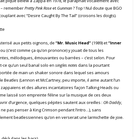
vait piqué Belew à Zappa en 1978, le paraphait vocalement avec
 – remember
Pretty Pink Rose
et
Gunman
? Top ! Nul doute que BGO
uplant avec “Desire Caught By The Tail” (croisons les doigts).
sterisé aux petits oignons, de
“Mr. Music Head”
(1989) et
“Inner
u (c’est comme ça qu’on prononce) y jouait de tous les
antes, mélodiques, émouvantes ou barrées – c’est selon. Pour
it-ce qu’un seul banal solo en
singles notes
dans la pourtant
 portée de main un shaker sonore dans lequel ses amours
de Beatles (Lennon et McCartney, peu importe, il aime autant l’un
lie zappaïens et des allures incantatoires façon Talking Heads ou
même laissé son empreinte féline sur la musique de ces deux
vrir d’urgence, quelques pépites sautent aux oreilles :
Oh Daddy
,
 ne pas penser à King Crimson pendant l’intro…), sans
ellement beatlessiennes qu’on en verserait une larmichette de joie.
 déjà dans les bacs).