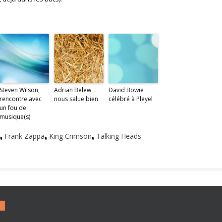
Steven Wilson,
Adrian Belew
David Bowie
rencontre avec
nous salue bien
célébré à Pleyel
un fou de
musique(s)
,
Frank Zappa
,
King Crimson
,
Talking Heads