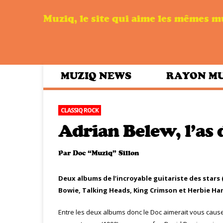
Muziq, le site qui aime les mêmes 
MUZIQ NEWS
RAYON M
CLASSIQ ROCK
Adrian Belew, l’as
Par
Doc “Muziq” Sillon
Deux albums de l’incroyable guitariste des stars 
Bowie, Talking Heads, King Crimson et Herbie Ha
Entre les deux albums donc le Doc aimerait vous causer a