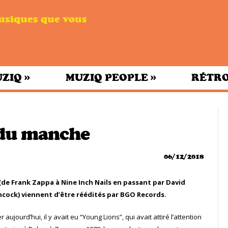
musiques que vous
»
»
UZIQ
MUZIQ PEOPLE
RÉTRO
 du manche
06/12/2018
(de Frank Zappa à Nine Inch Nails en passant par David
ncock) viennent d’être réédités par BGO Records.
ujourd’hui, il y avait eu “Young Lions”, qui avait attiré l’attention