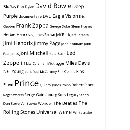
David Bowie
Deep
BluRay
Bob Dylan
Purple
Eagle Vision
DVD
documentaire
Eric
Frank Zappa
Clapton
George Duke
Glenn Hughes
Herbie Hancock
James Brown
Jeff Beck
Jeff Porcaro
Jimi Hendrix
Jimmy Page
John Bonham
John
Led
Joni Mitchell
Kate Bush
Paul Jones
Zeppelin
Miles Davis
Lisa Coleman
Mick Jagger
Neil Young
Pink
Phil Collins
paris
Paul McCartney
Prince
Floyd
Robert Plant
Quincy Jones
Rhino
Serge Gainsbourg
Sony Legacy
Steely
Roger Waters
The
The Beatles
Stevie Wonder
Dan
Steve Vai
Rolling Stones
Universal
Warner
Whitesnake