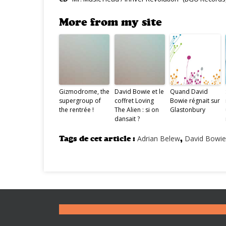
More from my site
Gizmodrome, the
David Bowie et le
Quand David
supergroup of
coffret Loving
Bowie régnait sur
the rentrée !
The Alien : si on
Glastonbury
dansait ?
Tags de cet article :
Adrian Belew
,
David Bowie