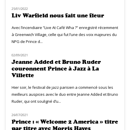
25/01/2022
NOUVEAUTÉS
Liv Warfield nous fait une fleur
Avec l’incendiaire “Live At Café Wha ?” enregistré récemment
à Greenwich Village, celle qui fut l’une des voix majeures du
NPG de Prince d...
02/09/2021
LIVE MUZIQ
Jeanne Added et Bruno Ruder
couronnent Prince à Jazz à La
Villette
Hier soir, le festival de jazz parisien a commencé sous les
meilleurs auspices avec le duo entre Jeanne Added et Bruno
Ruder, qui ont souligné d’u...
26/07/2021
NOUVEAUTÉS
Prince : « Welcome 2 America » titre
par titre avec Morris Hayes