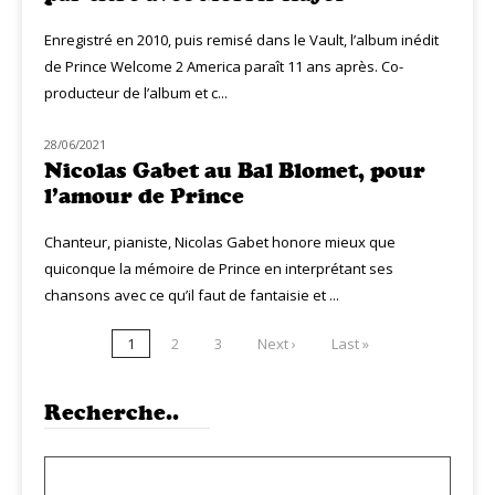
Enregistré en 2010, puis remisé dans le Vault, l’album inédit
de Prince Welcome 2 America paraît 11 ans après. Co-
producteur de l’album et c...
28/06/2021
LIVE MUZIQ
Nicolas Gabet au Bal Blomet, pour
l’amour de Prince
Chanteur, pianiste, Nicolas Gabet honore mieux que
quiconque la mémoire de Prince en interprétant ses
chansons avec ce qu’il faut de fantaisie et ...
1
2
3
Next ›
Last »
Recherche..