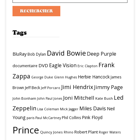
Tags
David Bowie
Deep Purple
BluRay
Bob Dylan
Frank
Eagle Vision
DVD
documentaire
Eric Clapton
Zappa
Herbie Hancock
James
George Duke
Glenn Hughes
Jimi Hendrix
Jimmy Page
Brown
Jeff Beck
Jeff Porcaro
Led
Joni Mitchell
John Bonham
Kate Bush
John Paul Jones
Zeppelin
Miles Davis
Neil
Lisa Coleman
Mick Jagger
Young
Pink Floyd
Phil Collins
paris
Paul McCartney
Prince
Robert Plant
Quincy Jones
Rhino
Roger Waters