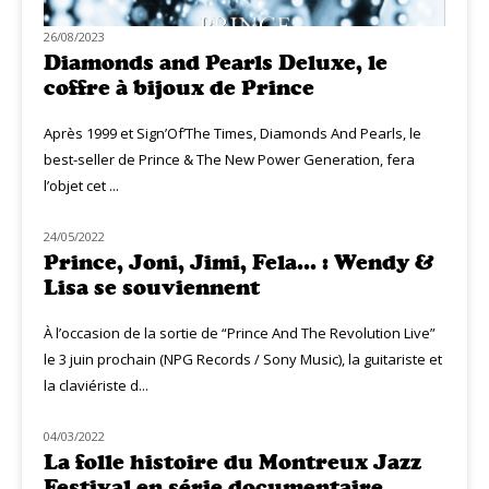
26/08/2023
Diamonds and Pearls Deluxe, le
coffre à bijoux de Prince
Après 1999 et Sign’Of’The Times, Diamonds And Pearls, le
best-seller de Prince & The New Power Generation, fera
l’objet cet ...
24/05/2022
MUZIQ INTERVIEW
Prince, Joni, Jimi, Fela… : Wendy &
Lisa se souviennent
À l’occasion de la sortie de “Prince And The Revolution Live”
le 3 juin prochain (NPG Records / Sony Music), la guitariste et
la claviériste d...
04/03/2022
MUZIQ NEWS
La folle histoire du Montreux Jazz
Festival en série documentaire