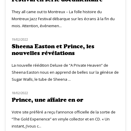
They all came out to Montreux – La folle histoire du
Montreux Jazz Festival débarque sur les écrans à la fin du
mois. Attention, événemen...
19/02/2022
CLASSIQ POP
Sheena Easton et Prince, les
nouvelles révélations
La nouvelle réédition Deluxe de “A Private Heaven” de
Sheena Easton nous en apprend de belles sur la génèse de
Sugar Walls, le tube de Sheena ...
18/02/2022
MUZIQ NEWS
Prince, une affaire en or
Votre site préféré a reçu l’annonce officielle de la sortie de
“The Gold Experience” en vinyle collector et en CD. « Un
instant, j’vous c...