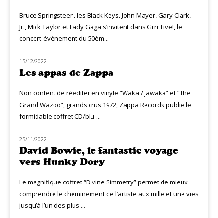
Bruce Springsteen, les Black Keys, John Mayer, Gary Clark,
Jr., Mick Taylor et Lady Gaga s’invitent dans Grrr Live!, le
concert-événement du 50èm...
15/12/2022
CLASSIQ ROCK
Les appas de Zappa
Non content de rééditer en vinyle “Waka / Jawaka” et “The
Grand Wazoo”, grands crus 1972, Zappa Records publie le
formidable coffret CD/blu-...
25/11/2022
CLASSIQ ROCK
David Bowie, le fantastic voyage
vers Hunky Dory
Le magnifique coffret “Divine Simmetry” permet de mieux
comprendre le cheminement de l’artiste aux mille et une vies
jusqu’à l’un des plus ...