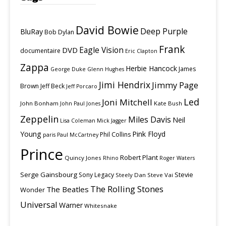
David Bowie
Deep Purple
BluRay
Bob Dylan
Frank
Eagle Vision
DVD
documentaire
Eric Clapton
Zappa
Herbie Hancock
James
George Duke
Glenn Hughes
Jimi Hendrix
Jimmy Page
Brown
Jeff Beck
Jeff Porcaro
Led
Joni Mitchell
John Bonham
Kate Bush
John Paul Jones
Zeppelin
Miles Davis
Neil
Lisa Coleman
Mick Jagger
Young
Pink Floyd
Phil Collins
paris
Paul McCartney
Prince
Robert Plant
Quincy Jones
Rhino
Roger Waters
Serge Gainsbourg
Stevie
Sony Legacy
Steely Dan
Steve Vai
The Rolling Stones
The Beatles
Wonder
Universal
Warner
Whitesnake