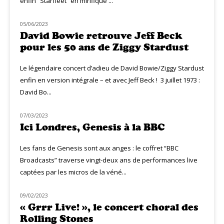
enfin “Starfleet” en mirifique ...
05/06/2023
NOUVEAUTÉS
David Bowie retrouve Jeff Beck
pour les 50 ans de Ziggy Stardust
Le légendaire concert d’adieu de David Bowie/Ziggy Stardust
enfin en version intégrale – et avec Jeff Beck ! 3 juillet 1973 :
David Bo...
07/03/2023
CLASSIQ ROCK
Ici Londres, Genesis à la BBC
Les fans de Genesis sont aux anges : le coffret “BBC
Broadcasts” traverse vingt-deux ans de performances live
captées par les micros de la véné...
09/02/2023
NOUVEAUTÉS
« Grrr Live! », le concert choral des
Rolling Stones