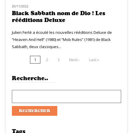
20/11/2022
CLASSIQ ROCK
Black Sabbath nom de Dio ! Les
rééditions Deluxe
Julien Ferté a écouté les nouvelles rééditions Deluxe de
“Heaven And Hell” (1980) et “Mob Rules” (1981) de Black
Sabbath, deux classiques...
1
2
3
Next ›
Last »
Recherche..
Tags