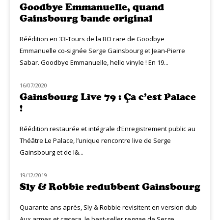
Goodbye Emmanuelle, quand
Gainsbourg bande original
Réédition en 33-Tours de la BO rare de Goodbye
Emmanuelle co-signée Serge Gainsbourg et Jean-Pierre
Sabar. Goodbye Emmanuelle, hello vinyle ! En 19...
16/07/2020
NOUVEAUTÉS
Gainsbourg Live 79 : Ça c’est Palace
!
Réédition restaurée et intégrale d‘Enregistrement public au
Théâtre Le Palace, l’unique rencontre live de Serge
Gainsbourg et de l&...
19/12/2019
MUZIQ NEWS
Sly & Robbie redubbent Gainsbourg
Quarante ans après, Sly & Robbie revisitent en version dub
Aux armes et cætera, le best-seller reggae de Serge