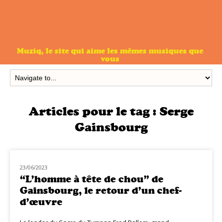
Muziq, le site qui aime les mêmes musiques que
vous
Articles pour le tag :
Serge
Gainsbourg
23/06/2023
CLASSIQ POP
“L’homme à tête de chou” de
Gainsbourg, le retour d’un chef-
d’œuvre