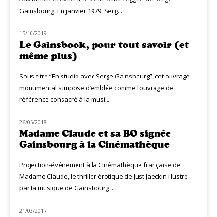
Gainsbourg. En janvier 1979, Serg...
15/10/2019
MUZIQ BOOK
Le Gainsbook, pour tout savoir (et
même plus)
Sous-titré “En studio avec Serge Gainsbourg”, cet ouvrage
monumental s’impose d’emblée comme l’ouvrage de
référence consacré à la musi...
26/06/2018
CINÉ MUZIQ
Madame Claude et sa BO signée
Gainsbourg à la Cinémathèque
Projection-événement à la Cinémathèque française de
Madame Claude, le thriller érotique de Just Jaeckin illustré
par la musique de Gainsbourg ...
21/03/2017
MUZIQ MEETING