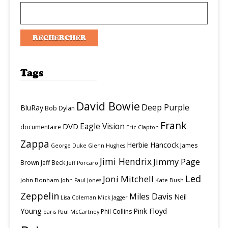
Tags
David Bowie
Deep Purple
BluRay
Bob Dylan
Frank
Eagle Vision
DVD
documentaire
Eric Clapton
Zappa
Herbie Hancock
James
George Duke
Glenn Hughes
Jimi Hendrix
Jimmy Page
Brown
Jeff Beck
Jeff Porcaro
Led
Joni Mitchell
John Bonham
Kate Bush
John Paul Jones
Zeppelin
Miles Davis
Neil
Lisa Coleman
Mick Jagger
Young
Pink Floyd
Phil Collins
paris
Paul McCartney