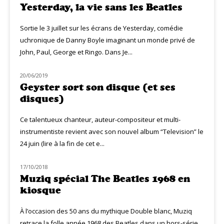
Yesterday, la vie sans les Beatles
Sortie le 3 juillet sur les écrans de Yesterday, comédie
uchronique de Danny Boyle imaginant un monde privé de
John, Paul, George et Ringo. Dans Je...
20/06/2019
NOUVEAUTÉS
Geyster sort son disque (et ses
disques)
Ce talentueux chanteur, auteur-compositeur et multi-
instrumentiste revient avec son nouvel album “Television” le
24 juin (lire à la fin de cet e...
17/10/2018
MUZIQ NEWS
Muziq spécial The Beatles 1968 en
kiosque
À l’occasion des 50 ans du mythique Double blanc, Muziq
retrace la folle année 1968 des Beatles dans un hors-série