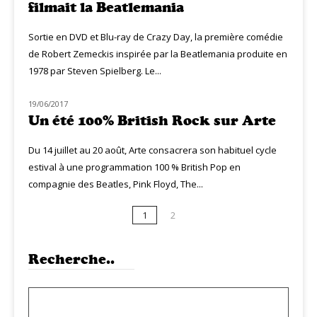
filmait la Beatlemania
Sortie en DVD et Blu-ray de Crazy Day, la première comédie
de Robert Zemeckis inspirée par la Beatlemania produite en
1978 par Steven Spielberg. Le...
19/06/2017
MUZIQ NEWS
Un été 100% British Rock sur Arte
Du 14 juillet au 20 août, Arte consacrera son habituel cycle
estival à une programmation 100 % British Pop en
compagnie des Beatles, Pink Floyd, The...
1
2
Recherche..