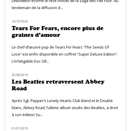
Leibowitch écorne le récit officiel de la saga des Fab Four. Au
lendemain de la diffusion d...
10/10/2020
NOUVEAUTÉS
Tears For Fears, encore plus de
graines d’amour
Le chef-d’œuvre pop de Tears For Fears “The Seeds Of
Love” est enfin disponible en coffret “Super Deluxe Edition”.
L’infatigable Doc Sill...
20/08/2019
NOUVEAUTÉS
Les Beatles retraversent Abbey
Road
Après Sgt. Pepper’s Lonely Hearts Club Band et le Double
blanc, Abbey Road, l’ultime album studio des Beatles, a droit
à son édition Su...
01/07/2019
CINÉ MUZIQ