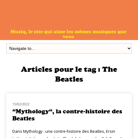
Muziq, le site qui aime les mêmes musiques que
vous
Articles pour le tag :
The
Beatles
15/02/2022
MUZIQ BOOK
“Mythology“, la contre-histoire des
Beatles
Dans Mythology : une contre-histoire des Beatles, Ersin