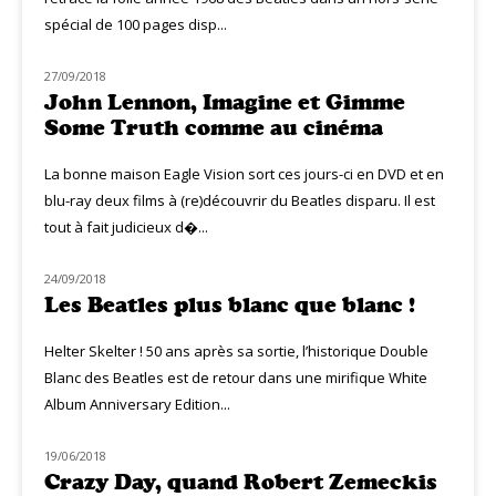
spécial de 100 pages disp...
27/09/2018
MUZIQ DVD
John Lennon, Imagine et Gimme
Some Truth comme au cinéma
La bonne maison Eagle Vision sort ces jours-ci en DVD et en
blu-ray deux films à (re)découvrir du Beatles disparu. Il est
tout à fait judicieux d�...
24/09/2018
MUZIQ NEWS
Les Beatles plus blanc que blanc !
Helter Skelter ! 50 ans après sa sortie, l’historique Double
Blanc des Beatles est de retour dans une mirifique White
Album Anniversary Edition...
19/06/2018
NOUVEAUTÉS
Crazy Day, quand Robert Zemeckis