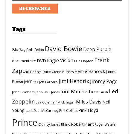
Tags
David Bowie
Deep Purple
BluRay
Bob Dylan
Frank
Eagle Vision
DVD
documentaire
Eric Clapton
Zappa
Herbie Hancock
James
George Duke
Glenn Hughes
Jimi Hendrix
Jimmy Page
Brown
Jeff Beck
Jeff Porcaro
Led
Joni Mitchell
John Bonham
Kate Bush
John Paul Jones
Zeppelin
Miles Davis
Neil
Lisa Coleman
Mick Jagger
Young
Pink Floyd
Phil Collins
paris
Paul McCartney
Prince
Robert Plant
Quincy Jones
Rhino
Roger Waters