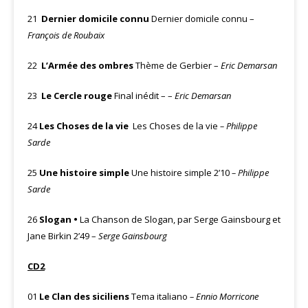
21
Dernier domicile connu
Dernier domicile connu –
François de Roubaix
22
L’Armée des ombres
Thème de Gerbier –
Eric Demarsan
23
Le Cercle rouge
Final inédit – –
Eric Demarsan
24
Les Choses de la vie
Les Choses de la vie
– Philippe
Sarde
25
Une histoire simple
Une histoire simple 2’10
– Philippe
Sarde
26
Slogan •
La Chanson de Slogan, par Serge Gainsbourg et
Jane Birkin 2’49 –
Serge Gainsbourg
CD2
01
Le Clan des siciliens
Tema italiano
–
Ennio Morricone