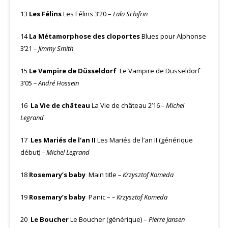
13
Les Félins
Les Félins 3’20 –
Lalo Schifrin
14
La Métamorphose des cloportes
Blues pour Alphonse
3’21
– Jimmy Smith
15
Le Vampire de Düsseldorf
Le Vampire de Düsseldorf
3’05
– André Hossein
16
La Vie de château
La Vie de château 2’16
– Michel
Legrand
17
Les Mariés de l’an II
Les Mariés de l’an II (générique
début)
– Michel Legrand
18
Rosemary’s baby
Main title
– Krzysztof Komeda
19
Rosemary’s baby
Panic –
– Krzysztof Komeda
20
Le Boucher
Le Boucher (générique) –
Pierre Jansen