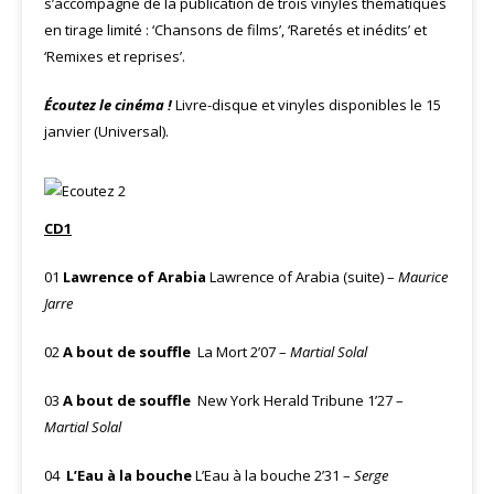
s’accompagne de la publication de trois vinyles thématiques
en tirage limité : ‘Chansons de films’, ‘Raretés et inédits’ et
‘Remixes et reprises’.
Écoutez le cinéma !
Livre-disque et vinyles disponibles le 15
janvier (Universal).
CD1
01
Lawrence of Arabia
Lawrence of Arabia (suite) –
Maurice
Jarre
02
A bout de souffle
La Mort 2’07 –
Martial Solal
03
A bout de souffle
New York Herald Tribune 1’27 –
Martial Solal
04
L’Eau à la bouche
L’Eau à la bouche 2’31 –
Serge