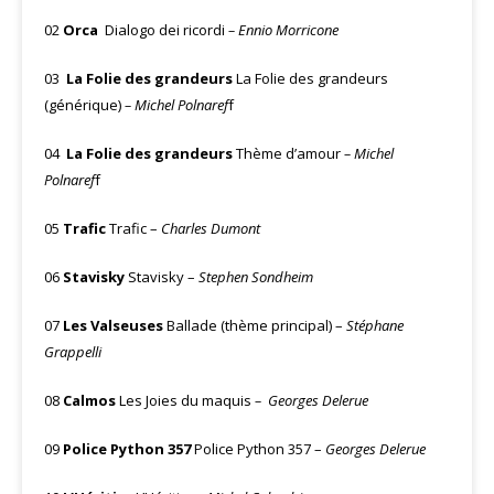
02
Orca
Dialogo dei ricordi
–
Ennio Morricone
03
La Folie des grandeurs
La Folie des grandeurs
(générique)
– Michel Polnaref
f
04
La Folie des grandeurs
Thème d’amour
– Michel
Polnaref
f
05
Trafic
Trafic –
Charles Dumont
06
Stavisky
Stavisky –
Stephen Sondheim
07
Les Valseuses
Ballade (thème principal) –
Stéphane
Grappelli
08
Calmos
Les Joies du maquis
–
Georges Delerue
09
Police Python 357
Police Python 357 –
Georges Delerue