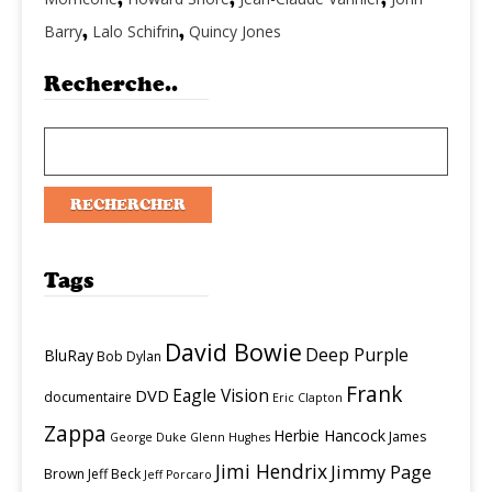
Barry
,
Lalo Schifrin
,
Quincy Jones
Recherche..
Tags
David Bowie
Deep Purple
BluRay
Bob Dylan
Frank
Eagle Vision
DVD
documentaire
Eric Clapton
Zappa
Herbie Hancock
James
George Duke
Glenn Hughes
Jimi Hendrix
Jimmy Page
Brown
Jeff Beck
Jeff Porcaro