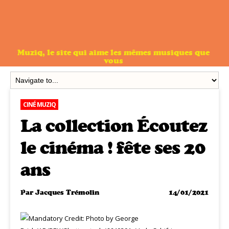
Muziq, le site qui aime les mêmes musiques que
vous
CINÉ MUZIQ
La collection Écoutez
le cinéma ! fête ses 20
ans
Par
Jacques Trémolin
14/01/2021