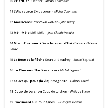
10
L’Héritier
L’Héritier
– Michel Colombier
11
L’Alpagueur
L’Alpagueur –
Michel Colombier
12
Americans
Downtown walker
– John Barry
13
Méli-Mélo
Méli-Mélo
– Jean-Claude Vannier
14
Mort d’un pourri
Dans le regard d’Alain Delon –
Philippe
Sarde
15
La Rose et la flèche
Sean and Audrey
– Michel Legrand
16
Le Chasseur
The Final chase
– Michel Legrand
17
Sauve qui peut (la vie)
L’Imaginaire
– Gabriel Yared
18
Coup de torchon
Coup de torchon –
Philippe Sarde
19
Documenteur
Pour Agnès…
– Georges Delerue