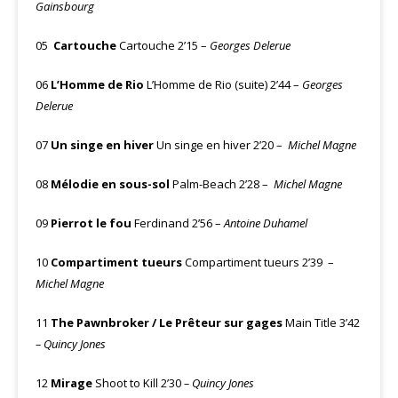
Gainsbourg
05
Cartouche
Cartouche 2’15 –
Georges Delerue
06
L’Homme de Rio
L’Homme de Rio (suite) 2’44 –
Georges
Delerue
07
Un singe en hiver
Un singe en hiver 2’20 –
Michel Magne
08
Mélodie en sous-sol
Palm-Beach 2’28 –
Michel Magne
09
Pierrot le fou
Ferdinand 2’56 –
Antoine Duhamel
10
Compartiment tueurs
Compartiment tueurs 2’39
–
Michel Magne
11
The Pawnbroker / Le Prêteur sur gages
Main Title 3’42
– Quincy Jones
12
Mirage
Shoot to Kill 2’30
– Quincy Jones