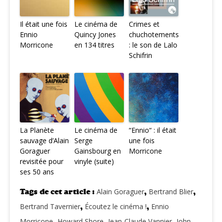
Il était une fois
Le cinéma de
Crimes et
Ennio
Quincy Jones
chuchotements
Morricone
en 134 titres
: le son de Lalo
Schifrin
La Planète
Le cinéma de
“Ennio“ : il était
sauvage d’Alain
Serge
une fois
Goraguer
Gainsbourg en
Morricone
revisitée pour
vinyle (suite)
ses 50 ans
Tags de cet article :
Alain Goraguer
,
Bertrand Blier
,
Bertrand Tavernier
,
Écoutez le cinéma !
,
Ennio
Morricone
,
Howard Shore
,
Jean-Claude Vannier
,
John