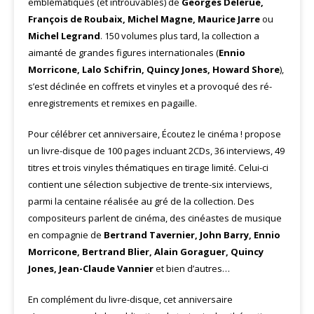
emblématiques (et introuvables) de
Georges Delerue,
François de Roubaix, Michel Magne, Maurice Jarre
ou
Michel Legrand
. 150 volumes plus tard, la collection a
aimanté de grandes figures internationales (
Ennio
Morricone, Lalo Schifrin, Quincy Jones, Howard Shore
),
s’est déclinée en coffrets et vinyles et a provoqué des ré-
enregistrements et remixes en pagaille.
Pour célébrer cet anniversaire,
Écoutez le cinéma ! propose
un livre-disque de 100 pages incluant 2CDs, 36 interviews, 49
titres et trois vinyles thématiques en tirage limité. Celui-ci
contient une sélection subjective de trente-six interviews,
parmi la centaine réalisée au gré de la collection. Des
compositeurs parlent de cinéma, des cinéastes de musique
en compagnie de
Bertrand Tavernier, John Barry, Ennio
Morricone, Bertrand Blier, Alain Goraguer, Quincy
Jones,
Jean-Claude Vannier
et bien d’autres…
En complément du livre-disque, cet anniversaire