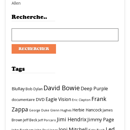
Allen
Recherche..
Tags
David Bowie
Deep Purple
BluRay
Bob Dylan
Frank
Eagle Vision
DVD
documentaire
Eric Clapton
Zappa
Herbie Hancock
James
George Duke
Glenn Hughes
Jimi Hendrix
Jimmy Page
Brown
Jeff Beck
Jeff Porcaro
Led
Joni Mitchell
John Bonham
Kate Bush