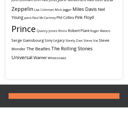
John Paul Jones
Zeppelin
Miles Davis
Neil
Lisa Coleman
Mick Jagger
Young
Pink Floyd
Phil Collins
paris
Paul McCartney
Prince
Robert Plant
Quincy Jones
Rhino
Roger Waters
Serge Gainsbourg
Stevie
Sony Legacy
Steely Dan
Steve Vai
The Rolling Stones
The Beatles
Wonder
Universal
Warner
Whitesnake