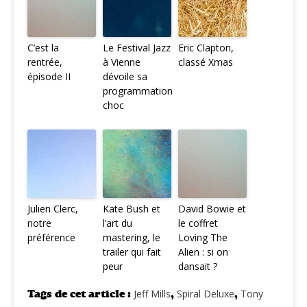
C’est la
Le Festival Jazz
Eric Clapton,
rentrée,
à Vienne
classé Xmas
épisode II
dévoile sa
programmation
choc
Julien Clerc,
Kate Bush et
David Bowie et
notre
l’art du
le coffret
préférence
mastering, le
Loving The
trailer qui fait
Alien : si on
peur
dansait ?
Tags de cet article :
Jeff Mills
,
Spiral Deluxe
,
Tony