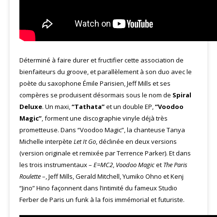
Déterminé à faire durer et fructifier cette association de
bienfaiteurs du groove, et parallèlement à son duo avec le
poète du saxophone Émile Parisien, Jeff Mills et ses
compères se produisent désormais sous le nom de
Spiral
Deluxe
. Un maxi,
“Tathata”
et un double EP,
“Voodoo
Magic”
, forment une discographie vinyle déjà très
prometteuse. Dans “Voodoo Magic”, la chanteuse Tanya
Michelle interpète
Let It Go
, déclinée en deux versions
(version originale et remixée par Terrence Parker). Et dans
les trois instrumentaux –
E=MC2
,
Voodoo Magic
et
The Paris
Roulette
–, Jeff Mills, Gerald Mitchell, Yumiko Ohno et Kenj
“Jino” Hino façonnent dans l’intimité du fameux Studio
Ferber de Paris un funk à la fois immémorial et futuriste.