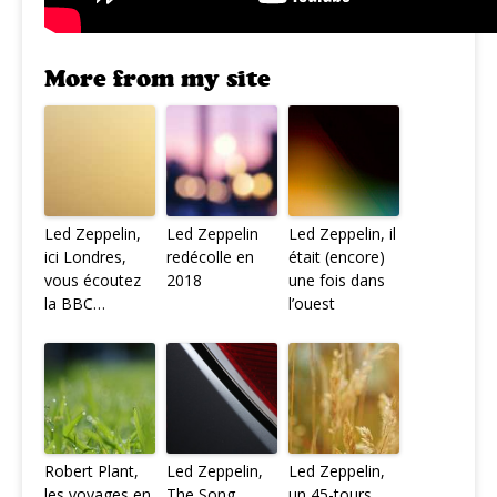
More from my site
Led Zeppelin,
Led Zeppelin
Led Zeppelin, il
ici Londres,
redécolle en
était (encore)
vous écoutez
2018
une fois dans
la BBC…
l’ouest
Robert Plant,
Led Zeppelin,
Led Zeppelin,
les voyages en
The Song
un 45-tours