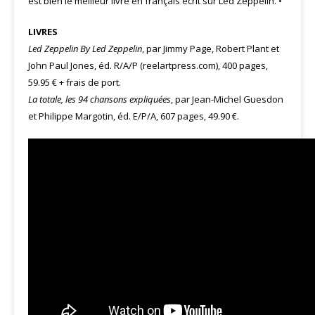
est bien le meilleur livre en français écrit sur Led Zeppelin. •
LIVRES
Led Zeppelin By Led Zeppelin
, par Jimmy Page, Robert Plant et
John Paul Jones, éd. R/A/P (
reelartpress.com
), 400 pages,
59.95 € + frais de port.
La totale, les 94 chansons expliquées
, par Jean-Michel Guesdon
et Philippe Margotin, éd. E/P/A, 607 pages, 49.90 €.