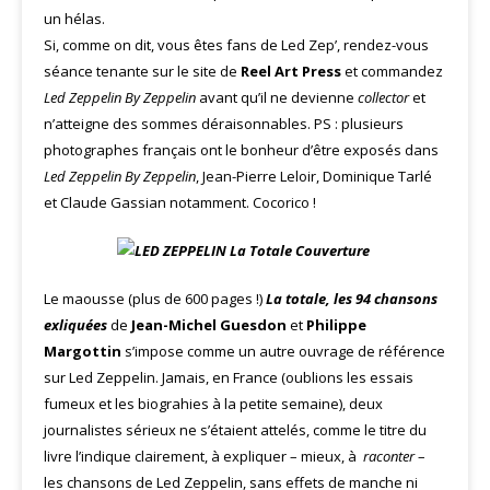
un hélas.
Si, comme on dit, vous êtes fans de Led Zep’, rendez-vous
séance tenante sur le site de
Reel Art Press
et commandez
Led Zeppelin By Zeppelin
avant qu’il ne devienne
collector
et
n’atteigne des sommes déraisonnables. PS : plusieurs
photographes français ont le bonheur d’être exposés dans
Led Zeppelin By Zeppelin
, Jean-Pierre Leloir, Dominique Tarlé
et Claude Gassian notamment. Cocorico !
Le maousse (plus de 600 pages !)
La totale, les 94 chansons
exliquées
de
Jean-Michel Guesdon
et
Philippe
Margottin
s’impose comme un autre ouvrage de référence
sur Led Zeppelin. Jamais, en France (oublions les essais
fumeux et les biograhies à la petite semaine), deux
journalistes sérieux ne s’étaient attelés, comme le titre du
livre l’indique clairement, à expliquer – mieux, à
raconter
–
les chansons de Led Zeppelin, sans effets de manche ni