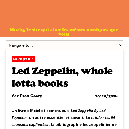
Muziq, le site qui aime les mêmes musiques que
vous
MUZIQ BOOK
Led Zeppelin, whole
lotta books
Par
Fred Goaty
10/10/2018
Un livre officiel et somptueux,
Led Zeppelin By Led
Zeppelin
, un autre essentiel et savant,
La totale – les 94
chansons expliquées
: la bibliographie ledzeppelinienne