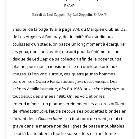
Extrait de Led Zeppelin By Led Zeppelin, © R/A/P
Ensuite, de la page 18 à la page 374, du Marquee Club au O2,
de Los Angeles à Bombay, de l’intimité d’un studio aux
coulisses d’un stade, on passe un long moment à écarquiller
les yeux, non sans avoir (res)sorti pour la énième fois un
disque de Led Zep’ de sa collection afin de le poser sur sa
platine, pour que la musique colle en quelque sorte aux
images. Et l’on voit, surtout, ces quatre jeunes hommes,
pardon, ces Quatre Fantastiques
faire de la musique
. Des
scènes à taille humaine, dès fin 1968, aux scène
king size
, au
tout début des années 1980. On les voit, et on les
entend même : l’un plaque sereinement les accords brûlants
de
Whole Lotta Love
, l’autre secoue ses bouclettes blondes en
lâchant des
« Oooooo babe… »
à tout bout de chant ; celui-ci
grave dans le marbre noir des lignes de basse inoubliables,
celui-là fait tomber la foudre sur ses fûts et transforme