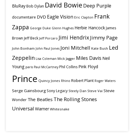
David Bowie
Deep Purple
BluRay
Bob Dylan
Frank
Eagle Vision
DVD
documentaire
Eric Clapton
Zappa
Herbie Hancock
James
George Duke
Glenn Hughes
Jimi Hendrix
Jimmy Page
Brown
Jeff Beck
Jeff Porcaro
Led
Joni Mitchell
John Bonham
Kate Bush
John Paul Jones
Zeppelin
Miles Davis
Neil
Lisa Coleman
Mick Jagger
Young
Pink Floyd
Phil Collins
paris
Paul McCartney
Prince
Robert Plant
Quincy Jones
Rhino
Roger Waters
Serge Gainsbourg
Stevie
Sony Legacy
Steely Dan
Steve Vai
The Rolling Stones
The Beatles
Wonder
Universal
Warner
Whitesnake