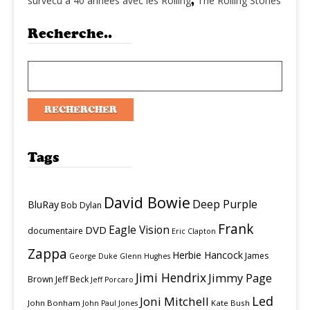
survécu à 40 années avec les Rolling
,
The Rolling Stones
Recherche..
Tags
David Bowie
Deep Purple
BluRay
Bob Dylan
Frank
Eagle Vision
DVD
documentaire
Eric Clapton
Zappa
Herbie Hancock
James
George Duke
Glenn Hughes
Jimi Hendrix
Jimmy Page
Brown
Jeff Beck
Jeff Porcaro
Led
Joni Mitchell
John Bonham
Kate Bush
John Paul Jones