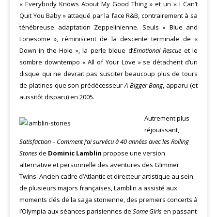
« Everybody Knows About My Good Thing » et un « I Can’t
Quit You Baby » attaqué par la face R&B, contrairement à sa
ténébreuse adaptation Zeppelinienne. Seuls « Blue and
Lonesome », réminiscent de la descente terminale de «
Down in the Hole », la perle bleue d’
Emotional Rescue
et le
sombre downtempo « All of Your Love » se détachent d’un
disque qui ne devrait pas susciter beaucoup plus de tours
de platines que son prédécesseur
A Bigger Bang
, apparu (et
aussitôt disparu) en 2005.
Autrement plus
réjouissant,
Satisfaction – Comment j’ai survécu à 40 années avec les Rolling
Stones
de
Dominic Lamblin
propose une version
alternative et personnelle des aventures des Glimmer
Twins. Ancien cadre d’Atlantic et directeur artistique au sein
de plusieurs majors françaises, Lamblin a assisté aux
moments clés de la saga stonienne, des premiers concerts à
l’Olympia aux séances parisiennes de
Some Girls
en passant