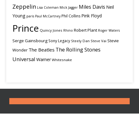
Zeppelin
Miles Davis
Neil
Lisa Coleman
Mick Jagger
Young
Pink Floyd
Phil Collins
paris
Paul McCartney
Prince
Robert Plant
Quincy Jones
Rhino
Roger Waters
Serge Gainsbourg
Stevie
Sony Legacy
Steely Dan
Steve Vai
The Rolling Stones
The Beatles
Wonder
Universal
Warner
Whitesnake