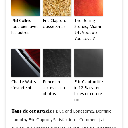
Phil Collins
Eric Clapton,
The Rolling
joue bien avec
classé Xmas
Stones, Miami
les autres
94 : Voodoo
You Love ?
Charlie Watts
Prince en
Eric Clapton life
s’est éteint
textes et en
in 12 Bars : en
photos
blues et contre
tous
Tags de cet article :
Blue and Lonesome
,
Dominic
Lamblin
,
Eric Clapton
,
Satisfaction – Comment j'ai