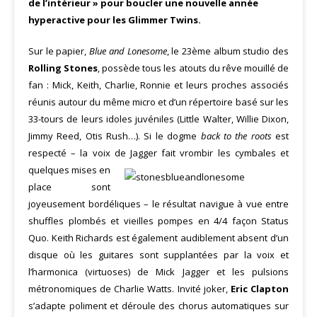
de l’intérieur » pour boucler une nouvelle année
hyperactive pour les Glimmer Twins.
Sur le papier,
Blue and Lonesome
, le 23ème album studio des
Rolling Stones
, possède tous les atouts du rêve mouillé de
fan : Mick, Keith, Charlie, Ronnie et leurs proches associés
réunis autour du même micro et d’un répertoire basé sur les
33-tours de leurs idoles juvéniles (Little Walter, Willie Dixon,
Jimmy Reed, Otis Rush…). Si le dogme
back to the roots
est
respecté – la voix de Jagger fait vrombir les cymbales et
quelques mises en
place sont
joyeusement bordéliques – le résultat navigue à vue entre
shuffles plombés et vieilles pompes en 4/4 façon Status
Quo. Keith Richards est également audiblement absent d’un
disque où les guitares sont supplantées par la voix et
l’harmonica (virtuoses) de Mick Jagger et les pulsions
métronomiques de Charlie Watts. Invité joker,
Eric Clapton
s’adapte poliment et déroule des chorus automatiques sur