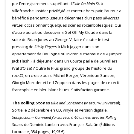
par l’enregistrement stupéfiant d’
Exile On Main St.
à
Villefranche. Insider privilégié et conteur hors-pair, l’auteur a
bénéficié pendant plusieurs décennies d’un pass
all-access
virtuel occasionnant quelques scènes rocambolesques. Qui
d’autre aurait-pu découvrir « Get Off My Cloud » dans la
suite de Brian Jones au George V, faire écouter le test-
pressing de
Sticky Fingers
à Mick Jagger dans son
appartement de Boulogne où inviter le chanteur de « Jumpin’
Jack Flash » à déjeuner dans un Courte paille de Survilliers
(Val d’Oise) ? Outre le Plus grand groupe de l’histoire du
rock©, on croise aussi Michel Berger, Véronique Sanson,
Giorgio Moroder et Led Zeppelin dans les pages de ce récit
francophile en bleu blanc blues. Satisfaction garantie.
The Rolling Stones
Blue and Lonesome
(Mercury/Universal).
Sortie le 2 décembre en CD, vinyle et version digitale.
Satisfaction – Comment j’ai survécu à 40 années avec les Rolling
Stones
de Dominic Lamblin avec François Salaün (Éditions
Larousse, 354 pages, 19,95 €).