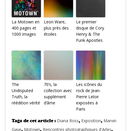
La Motown en
Leon Ware,
Le premier
400 pages et
plus près des
disque de Cory
1000 images
étoiles
Henry & The
Funk Apostles
The
70’s, la
Les icônes du
Undisputed
collection avec
rock de Jean-
Truth, la
supplément
Pierre Leloir
réédition vérité
d’âme
exposées à
Paris
Tags de cet article :
Diana Ross
,
Exposition
,
Marvin
Gaye
,
Motown
,
Rencontres photographiques d'Arles
,