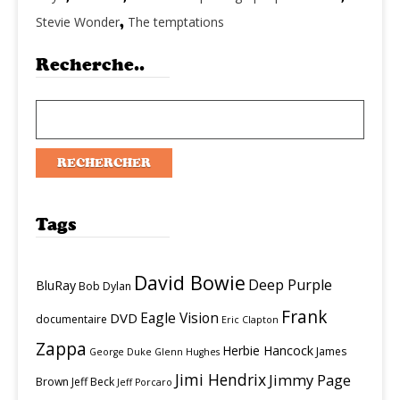
Stevie Wonder
,
The temptations
Recherche..
Tags
David Bowie
Deep Purple
BluRay
Bob Dylan
Frank
Eagle Vision
DVD
documentaire
Eric Clapton
Zappa
Herbie Hancock
James
George Duke
Glenn Hughes
Jimi Hendrix
Jimmy Page
Brown
Jeff Beck
Jeff Porcaro