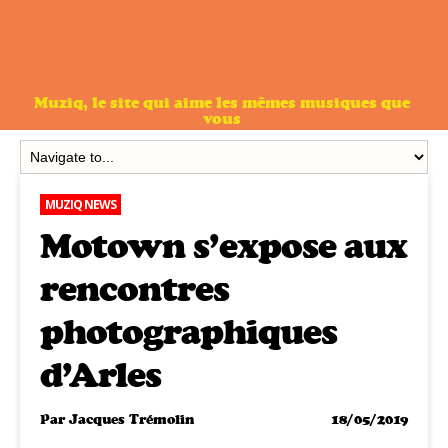
Muziq, le site qui aime les mêmes musiques que
vous
MUZIQ NEWS
Motown s’expose aux
rencontres
photographiques
d’Arles
Par
Jacques Trémolin
18/05/2019