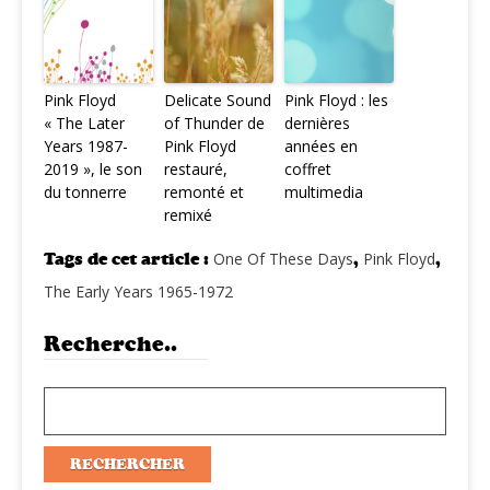
Pink Floyd
Delicate Sound
Pink Floyd : les
« The Later
of Thunder de
dernières
Years 1987-
Pink Floyd
années en
2019 », le son
restauré,
coffret
du tonnerre
remonté et
multimedia
remixé
Tags de cet article :
One Of These Days
,
Pink Floyd
,
The Early Years 1965-1972
Recherche..