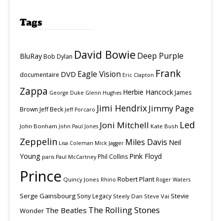
Tags
David Bowie
Deep Purple
BluRay
Bob Dylan
Frank
Eagle Vision
DVD
documentaire
Eric Clapton
Zappa
Herbie Hancock
James
George Duke
Glenn Hughes
Jimi Hendrix
Jimmy Page
Brown
Jeff Beck
Jeff Porcaro
Led
Joni Mitchell
John Bonham
Kate Bush
John Paul Jones
Zeppelin
Miles Davis
Neil
Lisa Coleman
Mick Jagger
Young
Pink Floyd
Phil Collins
paris
Paul McCartney
Prince
Robert Plant
Quincy Jones
Rhino
Roger Waters
Serge Gainsbourg
Stevie
Sony Legacy
Steely Dan
Steve Vai
The Rolling Stones
The Beatles
Wonder