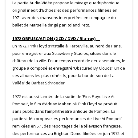
La partie Audio-Vidéo propose le mixage quadriphonique
original inédit d’‘Echoes’ et des performances filmées en
1971 avec des chansons interprétées en compagnie du
ballet de Marseille dirigé par Roland Petit.
1972 OBFUSC/ATION (2 CD / DVD / Blu-ray)
En 1972, Pink Floyd s’installe à Hérouville, au nord de Paris,
pour enregistrer aux Strawberry Studios, situés dans le
château de la ville. En un temps record de deux semaines, le
groupe a composé et enregistré ‘Obscured By Clouds’, un de
ses albums les plus cohésifs, pour la bande-son de ‘La
Vallée’ de Barbet Schroeder.
1972 est aussi l’année de la sortie de ‘Pink Floyd Live At
Pompeii’, le film d’Adrian Maben où Pink Floyd se produit
sans public dans l’amphithéâtre antique de Pompeii. La
partie vidéo propose les performances de ‘Live At Pompeii’
remixées en 5.1, des reportages de la télévision française,
des performances au Brighton Dome filmées en juin 1972 et