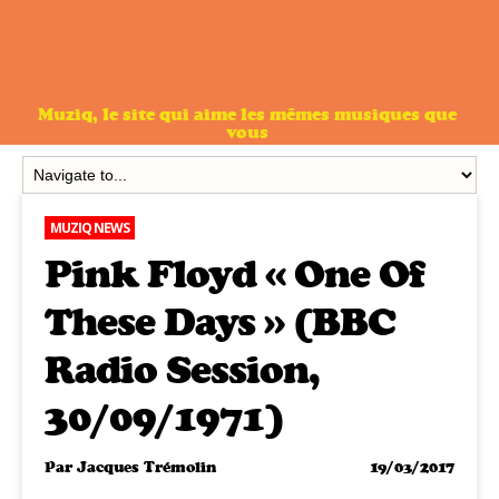
Muziq, le site qui aime les mêmes musiques que
vous
MUZIQ NEWS
Pink Floyd « One Of
These Days » (BBC
Radio Session,
30/09/1971)
Par
Jacques Trémolin
19/03/2017