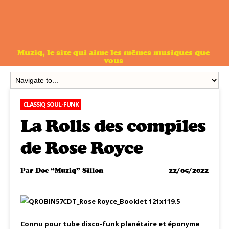
Muziq, le site qui aime les mêmes musiques que
vous
CLASSIQ SOUL-FUNK
La Rolls des compiles
de Rose Royce
Par
Doc “Muziq” Sillon
22/05/2022
Connu pour tube disco-funk planétaire et éponyme