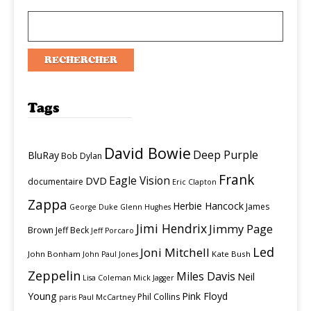
Tags
David Bowie
Deep Purple
BluRay
Bob Dylan
Frank
Eagle Vision
DVD
documentaire
Eric Clapton
Zappa
Herbie Hancock
James
George Duke
Glenn Hughes
Jimi Hendrix
Jimmy Page
Brown
Jeff Beck
Jeff Porcaro
Led
Joni Mitchell
John Bonham
Kate Bush
John Paul Jones
Zeppelin
Miles Davis
Neil
Lisa Coleman
Mick Jagger
Young
Pink Floyd
Phil Collins
paris
Paul McCartney