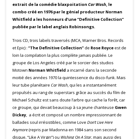
extrait de la comédie blaxpoitation
Car Wash
, le
combo créé en 1976 par le génial producteur Norman
Whitfield a les honneurs d’une “Definitive Collection”
publiée par le label anglais Robinsongs.
Trois CD, trois labels traversés (MCA, Warner Bros. Records
et Epic) :
“The Definitive Collection”
de
Rose Royce
est de
loin la compilation la plus complète jamais publiée. Le
groupe de Los Angeles créé par le sorcier des studios
Motown
Norman Whitfield
a incarné dans la seconde
moitié des années 1970 la quintessence du disco-funk. Mais
leur tube planétaire
Car Wash
, qui les a instantanément
propulsés au rang de superstars grâce au succès du film de
Michael Schultz est sans doute l’arbre qui cache la forêt, car
ce groupe, qui devait beaucoup à sa jeune chanteuse
Gwen
Dickey
, a écrit et composé un nombre impressionnant de
ballades soul irrésistibles, comme Love
Don’t Live Here
Anymore
(repris par Madonna en 1984 sans son second
disque, “Like A Virgin”) ou
Wishing On A Star
, mais aussi des