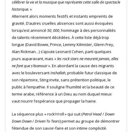
célébrer la vie et la musique que représente cette salle de spectacle
historique.
»
Alternent alors moments festifs et instants empreints de
gravité. D’autres cruelles absences sont aussi évoquées
lorsqu’est annoncé
50, 000
, hommage à des personnalités
de talents récemment décédées. À cette liste déjà trop
longue (David Bowie, Prince, Lemmy Kilmister, Glenn Frey,
Alan Rickman…) s’ajoute Leonard Cohen, parti quelques
jours auparavant, mais «
les rock stars ne meurent jamais, elles
ne font que s’évanouir
». En abordant la cause des migrants
avec le bouleversant
Inshallah
, probable futur classique de
son répertoire, Sting invite, sans prétention politique, le
public à l’empathie. Il souligne l’humilité et la beauté de ce
terme arabe, référence à un Dieu au nom duquel mieux
vaut nourrir l’espérance que propager la haine.
La séquence plus « rock’n’roll » qui suit (
Petrol Head
/
Down
Down Down
/
Driven To Tears
) permet au groupe de démontrer
l’étendue de son savoir-faire et son intime complicité.