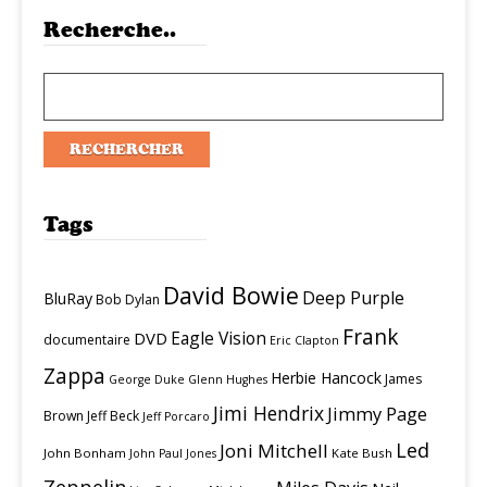
Recherche..
Tags
David Bowie
Deep Purple
BluRay
Bob Dylan
Frank
Eagle Vision
DVD
documentaire
Eric Clapton
Zappa
Herbie Hancock
James
George Duke
Glenn Hughes
Jimi Hendrix
Jimmy Page
Brown
Jeff Beck
Jeff Porcaro
Led
Joni Mitchell
John Bonham
Kate Bush
John Paul Jones