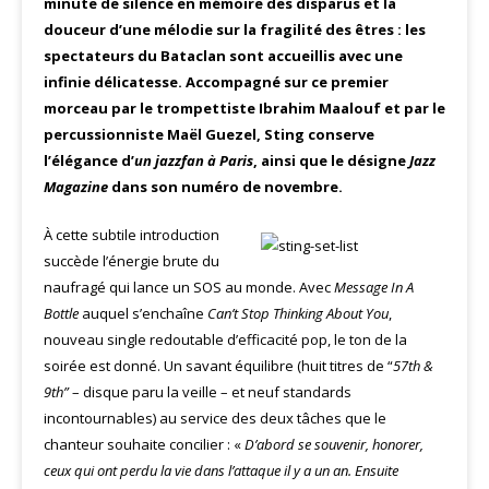
minute de silence en mémoire des disparus et la
douceur d’une mélodie sur la fragilité des êtres : les
spectateurs du Bataclan sont accueillis avec une
infinie délicatesse. Accompagné sur ce premier
morceau par le trompettiste Ibrahim Maalouf et par le
percussionniste Maël Guezel, Sting conserve
l’élégance d’
un jazzfan à Paris
, ainsi que le désigne
Jazz
Magazine
dans son numéro de novembre.
À cette subtile introduction
succède l’énergie brute du
naufragé qui lance un SOS au monde. Avec
Message In A
Bottle
auquel s’enchaîne
Can’t Stop Thinking About You
,
nouveau single redoutable d’efficacité pop, le ton de la
soirée est donné. Un savant équilibre (huit titres de “
57th &
9th”
– disque paru la veille – et neuf standards
incontournables) au service des deux tâches que le
chanteur souhaite concilier : «
D’abord se souvenir, honorer,
ceux qui ont perdu la vie dans l’attaque il y a un an. Ensuite