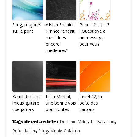
Sting, toujours
Afshin Shahidi :
Prince 4U, J – 3
sur le pont
“Prince rendait
: Questlove a
mes idées
un message
encore
pour vous
meilleures”
Kamil Rustam,
Leila Martial,
Level 42, la
mieux guitare
une bonne voix
boîte des
que jamais
pour toutes
cartons
Tags de cet article :
Dominic Miller
,
Le Bataclan
,
Rufus Miller
,
Sting
,
Vinnie Colaiuta