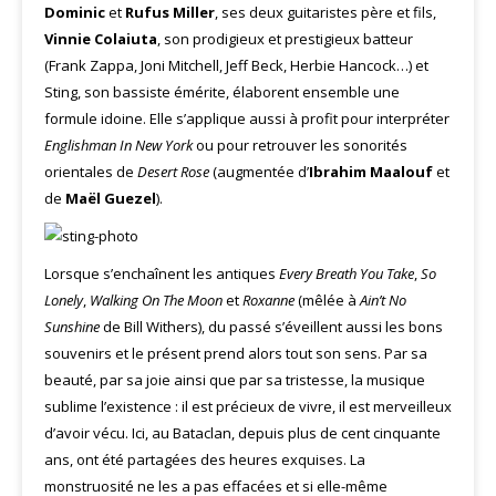
Dominic
et
Rufus Miller
, ses deux guitaristes père et fils,
Vinnie Colaiuta
, son prodigieux et prestigieux batteur
(Frank Zappa, Joni Mitchell, Jeff Beck, Herbie Hancock…) et
Sting, son bassiste émérite, élaborent ensemble une
formule idoine. Elle s’applique aussi à profit pour interpréter
Englishman In New York
ou pour retrouver les sonorités
orientales de
Desert Rose
(augmentée d’
Ibrahim Maalouf
et
de
Maël Guezel
).
Lorsque s’enchaînent les antiques
Every Breath You Take
,
So
Lonely
,
Walking On The Moon
et
Roxanne
(mêlée à
Ain’t No
Sunshine
de Bill Withers), du passé s’éveillent aussi les bons
souvenirs et le présent prend alors tout son sens. Par sa
beauté, par sa joie ainsi que par sa tristesse, la musique
sublime l’existence : il est précieux de vivre, il est merveilleux
d’avoir vécu. Ici, au Bataclan, depuis plus de cent cinquante
ans, ont été partagées des heures exquises. La
monstruosité ne les a pas effacées et si elle-même