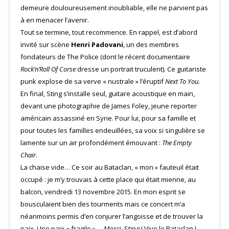
demeure douloureusement inoubliable, elle ne parvient pas
à en menacer l’avenir.
Tout se termine, tout recommence. En rappel, est d’abord
invité sur scène
Henri Padovani
, un des membres
fondateurs de The Police (dont le récent documentaire
Rock’n’Roll Of Corse
dresse un portrait truculent). Ce guitariste
punk explose de sa verve « nustrale » l’éruptif
Next To You
.
En final, Sting s’installe seul, guitare acoustique en main,
devant une photographie de James Foley, jeune reporter
américain assassiné en Syrie. Pour lui, pour sa famille et
pour toutes les familles endeuillées, sa voix si singulière se
lamente sur un air profondément émouvant :
The Empty
Chair
.
La chaise vide… Ce soir au Bataclan, « mon » fauteuil était
occupé : je m’y trouvais à cette place qui était mienne, au
balcon, vendredi 13 novembre 2015. En mon esprit se
bousculaient bien des tourments mais ce concert m’a
néanmoins permis d’en conjurer l’angoisse et de trouver la
paix. Une paix « fragile » … Merci, Sting ! Vive le Bataclan !