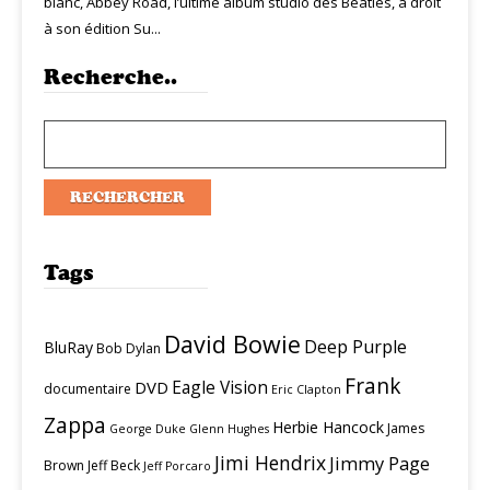
blanc, Abbey Road, l’ultime album studio des Beatles, a droit
à son édition Su...
Recherche..
Tags
David Bowie
Deep Purple
BluRay
Bob Dylan
Frank
Eagle Vision
DVD
documentaire
Eric Clapton
Zappa
Herbie Hancock
James
George Duke
Glenn Hughes
Jimi Hendrix
Jimmy Page
Brown
Jeff Beck
Jeff Porcaro