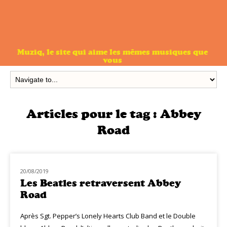
Muziq, le site qui aime les mêmes musiques que
vous
Articles pour le tag :
Abbey
Road
20/08/2019
NOUVEAUTÉS
Les Beatles retraversent Abbey
Road
Après Sgt. Pepper’s Lonely Hearts Club Band et le Double