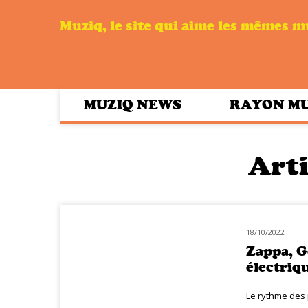
Muziq, le site qui aime les mêmes 
MUZIQ NEWS
RAYON M
Arti
18/10/2022
MUZIQ NEWS
Zappa, G
électriq
Le rythme des 