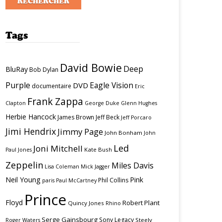
Tags
David Bowie
Deep
BluRay
Bob Dylan
Purple
Eagle Vision
DVD
documentaire
Eric
Frank Zappa
Clapton
George Duke
Glenn Hughes
Herbie Hancock
James Brown
Jeff Beck
Jeff Porcaro
Jimi Hendrix
Jimmy Page
John Bonham
John
Led
Joni Mitchell
Kate Bush
Paul Jones
Zeppelin
Miles Davis
Lisa Coleman
Mick Jagger
Neil Young
Pink
Phil Collins
paris
Paul McCartney
Prince
Floyd
Robert Plant
Quincy Jones
Rhino
Serge Gainsbourg
Sony Legacy
Steely
Roger Waters