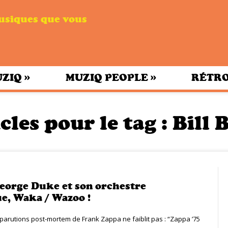
musiques que vous
»
»
UZIQ
MUZIQ PEOPLE
RÉTRO
cles pour le tag :
Bill 
eorge Duke et son orchestre
ue, Waka / Wazoo !
parutions post-mortem de Frank Zappa ne faiblit pas : “Zappa ’75