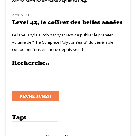
combo brit funk emmené depuis ses d�...
27/03/2021
NOUVEAUTÉS
Level 42, le coffret des belles années
Le label anglais Robinsongs vient de publier le premier
volume de “The Complete Polydor Years” du vénérable
combo brit funk emmené depuis ses d...
Recherche..
Tags