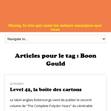
Muziq, le site qui aime les mêmes musiques que
vous
Articles pour le tag :
Boon
Gould
22/10/2021
NOUVEAUTÉS
Level 42, la boîte des cartons
Le label anglais Robinsongs vient de publier le second
volume de “The Complete Polydor Years” du vénérable