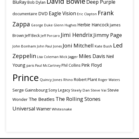
David Bowie
Deep Purple
BluRay
Bob Dylan
Frank
Eagle Vision
DVD
documentaire
Eric Clapton
Zappa
Herbie Hancock
James
George Duke
Glenn Hughes
Jimi Hendrix
Jimmy Page
Brown
Jeff Beck
Jeff Porcaro
Led
Joni Mitchell
John Bonham
Kate Bush
John Paul Jones
Zeppelin
Miles Davis
Neil
Lisa Coleman
Mick Jagger
Young
Pink Floyd
Phil Collins
paris
Paul McCartney
Prince
Robert Plant
Quincy Jones
Rhino
Roger Waters
Serge Gainsbourg
Stevie
Sony Legacy
Steely Dan
Steve Vai
The Rolling Stones
The Beatles
Wonder
Universal
Warner
Whitesnake