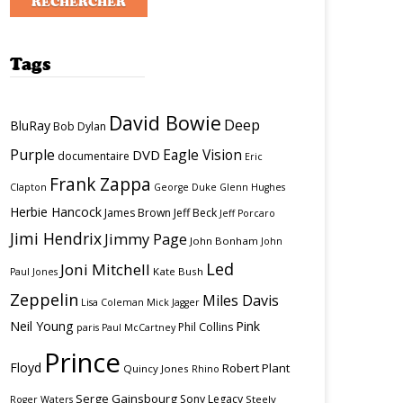
Tags
David Bowie
Deep
BluRay
Bob Dylan
Purple
Eagle Vision
DVD
documentaire
Eric
Frank Zappa
Clapton
George Duke
Glenn Hughes
Herbie Hancock
James Brown
Jeff Beck
Jeff Porcaro
Jimi Hendrix
Jimmy Page
John Bonham
John
Led
Joni Mitchell
Kate Bush
Paul Jones
Zeppelin
Miles Davis
Lisa Coleman
Mick Jagger
Neil Young
Pink
Phil Collins
paris
Paul McCartney
Prince
Floyd
Robert Plant
Quincy Jones
Rhino
Serge Gainsbourg
Sony Legacy
Steely
Roger Waters