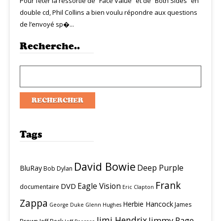
Pour fêter la ressortie de “Face Value” et de “Both Sides” en
double cd, Phil Collins a bien voulu répondre aux questions
de l’envoyé sp�...
Recherche..
Tags
David Bowie
Deep Purple
BluRay
Bob Dylan
Frank
Eagle Vision
DVD
documentaire
Eric Clapton
Zappa
Herbie Hancock
James
George Duke
Glenn Hughes
Jimi Hendrix
Jimmy Page