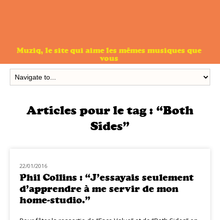
Muziq, le site qui aime les mêmes musiques que
vous
Articles pour le tag :
“Both
Sides”
22/01/2016
CLASSIQ ROCK
Phil Collins : “J’essayais seulement
d’apprendre à me servir de mon
home-studio.”