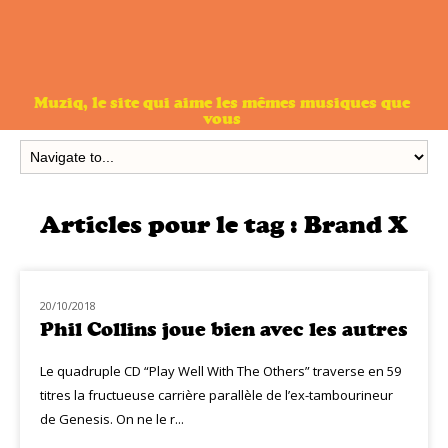
Muziq, le site qui aime les mêmes musiques que
vous
Articles pour le tag :
Brand X
20/10/2018
NOUVEAUTÉS
Phil Collins joue bien avec les autres
Le quadruple CD “Play Well With The Others” traverse en 59
titres la fructueuse carrière parallèle de l’ex-tambourineur
de Genesis. On ne le r...