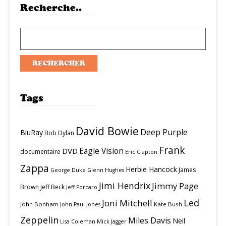
Recherche..
Tags
David Bowie
Deep Purple
BluRay
Bob Dylan
Frank
Eagle Vision
DVD
documentaire
Eric Clapton
Zappa
Herbie Hancock
James
George Duke
Glenn Hughes
Jimi Hendrix
Jimmy Page
Brown
Jeff Beck
Jeff Porcaro
Led
Joni Mitchell
John Bonham
Kate Bush
John Paul Jones
Zeppelin
Miles Davis
Neil
Lisa Coleman
Mick Jagger