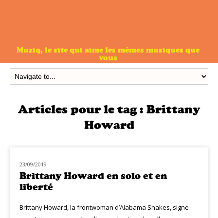
Muziq, le site qui aime les mêmes musiques que
vous
Articles pour le tag :
Brittany
Howard
23/09/2019
MUZIQ INTERVIEW
Brittany Howard en solo et en
liberté
Brittany Howard, la frontwoman d’Alabama Shakes, signe