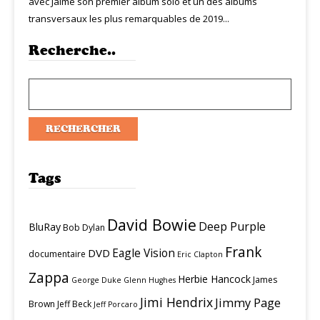
avec Jaime son premier album solo et un des albums
transversaux les plus remarquables de 2019...
Recherche..
Tags
David Bowie
Deep Purple
BluRay
Bob Dylan
Frank
Eagle Vision
DVD
documentaire
Eric Clapton
Zappa
Herbie Hancock
James
George Duke
Glenn Hughes
Jimi Hendrix
Jimmy Page
Brown
Jeff Beck
Jeff Porcaro