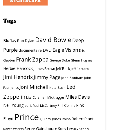
Tags
David Bowie
Deep
BluRay
Bob Dylan
Purple
Eagle Vision
DVD
documentaire
Eric
Frank Zappa
Clapton
George Duke
Glenn Hughes
Herbie Hancock
James Brown
Jeff Beck
Jeff Porcaro
Jimi Hendrix
Jimmy Page
John Bonham
John
Led
Joni Mitchell
Kate Bush
Paul Jones
Zeppelin
Miles Davis
Lisa Coleman
Mick Jagger
Neil Young
Pink
Phil Collins
paris
Paul McCartney
Prince
Floyd
Robert Plant
Quincy Jones
Rhino
Serge Gainsbourg
Sony Legacy
Steely
Roger Waters