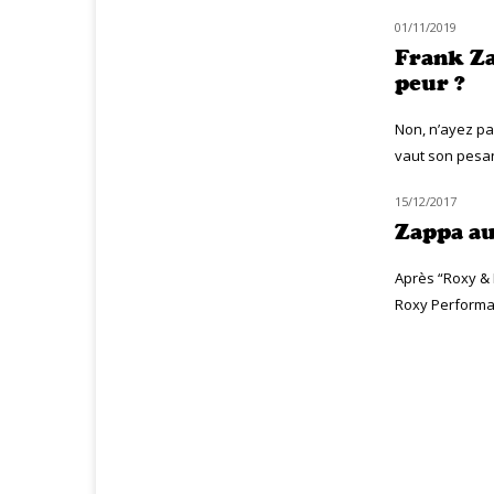
01/11/2019
NOUVEAUTÉS
Frank Za
peur ?
Non, n’ayez pa
vaut son pesan
15/12/2017
MUZIQ NEWS
Zappa au
Après “Roxy & 
Roxy Performan