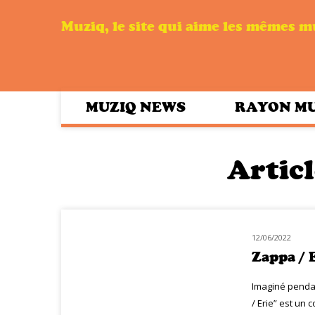
Muziq, le site qui aime les mêmes 
MUZIQ NEWS
RAYON M
Articl
12/06/2022
NOUVEAUTÉS
Zappa / E
Imaginé pendan
/ Erie” est un c