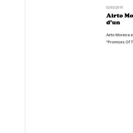
02/03/2019
CLASSIQ JAZZ
Airto Mo
d’un
Airto Moreira e
“Promises Of T