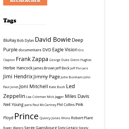
Tags
David Bowie
Deep
BluRay
Bob Dylan
Purple
Eagle Vision
DVD
documentaire
Eric
Frank Zappa
Clapton
George Duke
Glenn Hughes
Herbie Hancock
James Brown
Jeff Beck
Jeff Porcaro
Jimi Hendrix
Jimmy Page
John Bonham
John
Led
Joni Mitchell
Kate Bush
Paul Jones
Zeppelin
Miles Davis
Lisa Coleman
Mick Jagger
Neil Young
Pink
Phil Collins
paris
Paul McCartney
Prince
Floyd
Robert Plant
Quincy Jones
Rhino
Serge Gainsbourg
Sony Legacy
Steely
Roger Waters