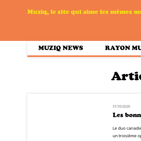
Muziq, le site qui aime les mêmes 
MUZIQ NEWS
RAYON M
Arti
31/10/2020
NOUVEAUTÉS
Les bonn
Le duo canadie
un troisième o