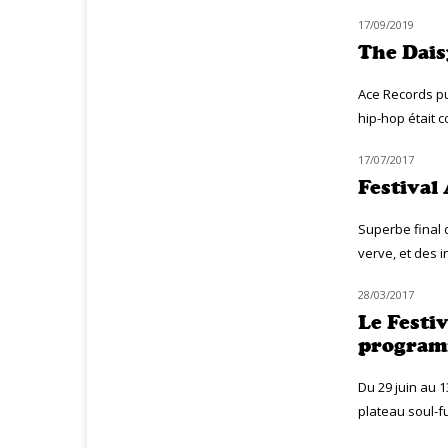
17/09/2019
CLASSIQ HIP-HOP
The Daisy
Ace Records pu
hip-hop était c
17/07/2017
LIVE MUZIQ
Festival
Superbe final 
verve, et des i
28/03/2017
MUZIQ NEWS
Le Festiv
program
Du 29 juin au 1
plateau soul-f