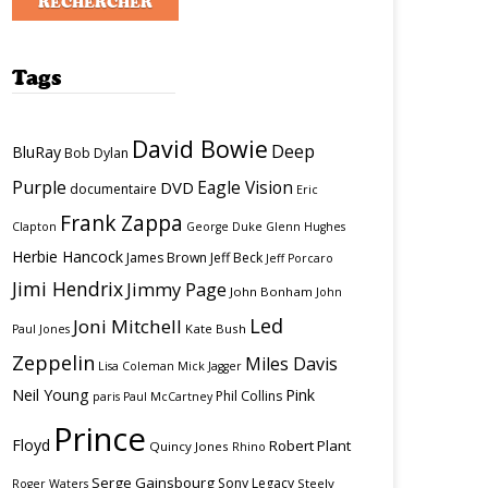
Tags
David Bowie
Deep
BluRay
Bob Dylan
Purple
Eagle Vision
DVD
documentaire
Eric
Frank Zappa
Clapton
George Duke
Glenn Hughes
Herbie Hancock
James Brown
Jeff Beck
Jeff Porcaro
Jimi Hendrix
Jimmy Page
John Bonham
John
Led
Joni Mitchell
Kate Bush
Paul Jones
Zeppelin
Miles Davis
Lisa Coleman
Mick Jagger
Neil Young
Pink
Phil Collins
paris
Paul McCartney
Prince
Floyd
Robert Plant
Quincy Jones
Rhino
Serge Gainsbourg
Sony Legacy
Steely
Roger Waters