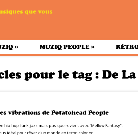
musiques que vous
»
»
UZIQ
MUZIQ PEOPLE
RÉTRO
cles pour le tag :
De La
es vibrations de Potatohead People
n hip-hop-funk-jazz-mais-pas-que revient avec “Mellow Fantasy”,
pus idéal pour rêver d’un monde en technicolor en...