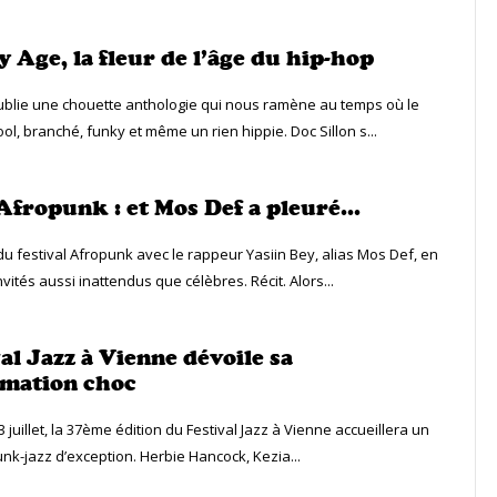
 Age, la fleur de l’âge du hip-hop
blie une chouette anthologie qui nous ramène au temps où le
ool, branché, funky et même un rien hippie. Doc Sillon s...
 Afropunk : et Mos Def a pleuré…
du festival Afropunk avec le rappeur Yasiin Bey, alias Mos Def, en
nvités aussi inattendus que célèbres. Récit. Alors...
al Jazz à Vienne dévoile sa
mation choc
3 juillet, la 37ème édition du Festival Jazz à Vienne accueillera un
unk-jazz d’exception. Herbie Hancock, Kezia...