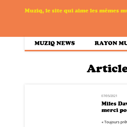
Muziq, le site qui aime les mêmes 
MUZIQ NEWS
RAYON M
Article
07/05/2021
MUZIQ NEWS
Miles Dav
merci po
« Toujours prê