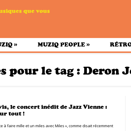
musiques que vous
»
»
UZIQ
MUZIQ PEOPLE
RÉTRO
s pour le tag :
Deron 
is, le concert inédit de Jazz Vienne :
ur tout !
te à faire mille et un miles avec Miles », comme disait récemment