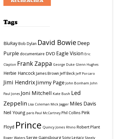
Tags
David Bowie
Deep
BluRay
Bob Dylan
Purple
Eagle Vision
DVD
documentaire
Eric
Frank Zappa
Clapton
George Duke
Glenn Hughes
Herbie Hancock
James Brown
Jeff Beck
Jeff Porcaro
Jimi Hendrix
Jimmy Page
John Bonham
John
Led
Joni Mitchell
Kate Bush
Paul Jones
Zeppelin
Miles Davis
Lisa Coleman
Mick Jagger
Neil Young
Pink
Phil Collins
paris
Paul McCartney
Prince
Floyd
Robert Plant
Quincy Jones
Rhino
Serge Gainsbourg
Sony Legacy
Steely
Roger Waters