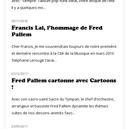
avec “Sempre” l’album pop-funk idéal, votre disque de l’été.
Il y a quelques mo...
09/11/2018
HOMMAGE
Francis Lai, l’hommage de Fred
Pallem
Cher Francis, Je me souviendrais toujours de notre première
et dernière rencontre à la Cité de la Musique en mars 2013.
Stéphane Lerouge t’avai...
03/12/2017
NOUVEAUTÉS
Fred Pallem cartonne avec Cartoons
!
Avec son sacro-saint Sacre du Tympan, le chef d’orchestre,
arrangeur et bassiste Fred Pallem dynamite les thèmes
cultes de nos dessins-animés favo...
03/09/2017
HOMMAGE