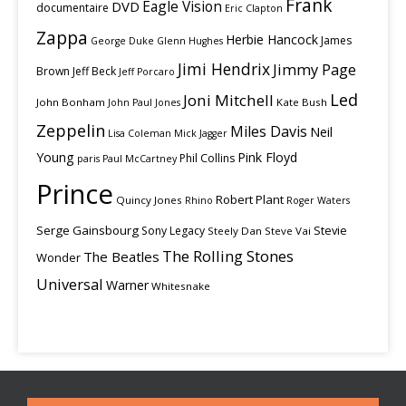
Frank
Eagle Vision
DVD
documentaire
Eric Clapton
Zappa
Herbie Hancock
James
George Duke
Glenn Hughes
Jimi Hendrix
Jimmy Page
Brown
Jeff Beck
Jeff Porcaro
Led
Joni Mitchell
John Bonham
Kate Bush
John Paul Jones
Zeppelin
Miles Davis
Neil
Lisa Coleman
Mick Jagger
Young
Pink Floyd
Phil Collins
paris
Paul McCartney
Prince
Robert Plant
Quincy Jones
Rhino
Roger Waters
Serge Gainsbourg
Stevie
Sony Legacy
Steely Dan
Steve Vai
The Rolling Stones
The Beatles
Wonder
Universal
Warner
Whitesnake