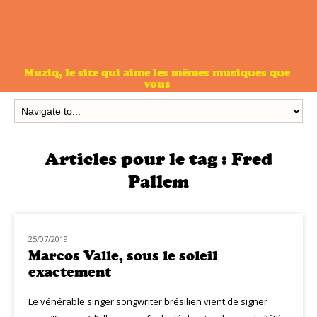
Muziq, le site qui aime les mêmes musiques que
vous
Articles pour le tag :
Fred
Pallem
25/07/2019
NOUVEAUTÉS
Marcos Valle, sous le soleil
exactement
Le vénérable singer songwriter brésilien vient de signer