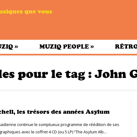
musiques que vous
»
»
UZIQ
MUZIQ PEOPLE
RÉTRO
es pour le tag :
John 
chell, les trésors des années Asylum
nadienne continue le somptueux programme de réédition de ses
raphiques avec le coffret 4 CD (ou 5 LP) “The Asylum Alb...