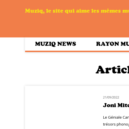
Muziq, le site qui aime les mêmes 
MUZIQ NEWS
RAYON M
Articl
21/09/2022
NOUVEAUTÉS
Joni Mit
Le Géniale Ca
trésors phonog