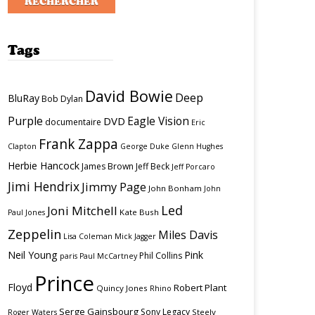
Tags
David Bowie
Deep
BluRay
Bob Dylan
Purple
Eagle Vision
DVD
documentaire
Eric
Frank Zappa
Clapton
George Duke
Glenn Hughes
Herbie Hancock
James Brown
Jeff Beck
Jeff Porcaro
Jimi Hendrix
Jimmy Page
John Bonham
John
Led
Joni Mitchell
Kate Bush
Paul Jones
Zeppelin
Miles Davis
Lisa Coleman
Mick Jagger
Neil Young
Pink
Phil Collins
paris
Paul McCartney
Prince
Floyd
Robert Plant
Quincy Jones
Rhino
Serge Gainsbourg
Sony Legacy
Steely
Roger Waters