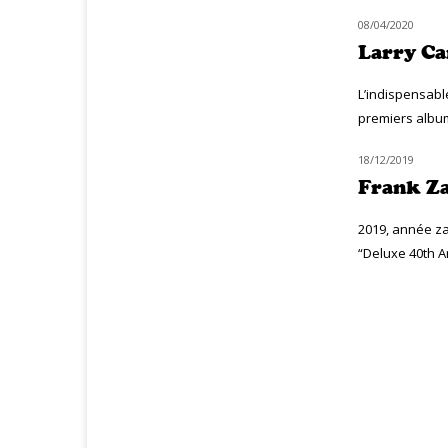
08/04/2020
CLASSIQ JAZZ
Larry Car
L’indispensabl
premiers albums
18/12/2019
CLASSIQ ROCK
Frank Za
2019, année za
“Deluxe 40th Ann