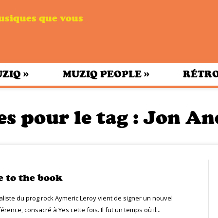
musiques que vous
»
»
UZIQ
MUZIQ PEOPLE
RÉTRO
es pour le tag :
Jon An
e to the book
aliste du prog rock Aymeric Leroy vient de signer un nouvel
rence, consacré à Yes cette fois. Il fut un temps où il...