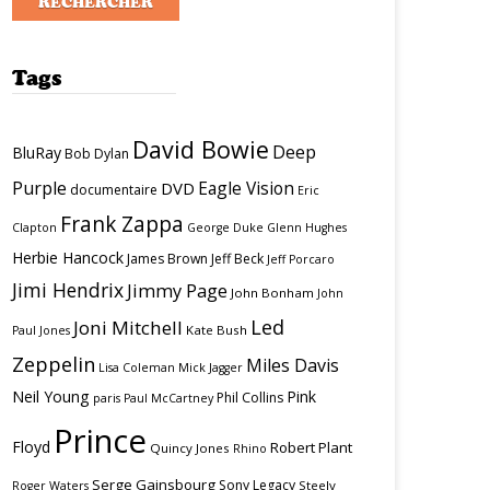
Tags
David Bowie
Deep
BluRay
Bob Dylan
Purple
Eagle Vision
DVD
documentaire
Eric
Frank Zappa
Clapton
George Duke
Glenn Hughes
Herbie Hancock
James Brown
Jeff Beck
Jeff Porcaro
Jimi Hendrix
Jimmy Page
John Bonham
John
Led
Joni Mitchell
Kate Bush
Paul Jones
Zeppelin
Miles Davis
Lisa Coleman
Mick Jagger
Neil Young
Pink
Phil Collins
paris
Paul McCartney
Prince
Floyd
Robert Plant
Quincy Jones
Rhino
Serge Gainsbourg
Sony Legacy
Steely
Roger Waters