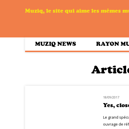
Muziq, le site qui aime les mêmes 
MUZIQ NEWS
RAYON M
Articl
18/09/2017
MUZIQ BOOK
Yes, clos
Le grand spéci
ouvrage de réfé