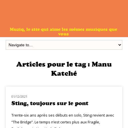
Muziq, le site qui aime les mêmes musiques que
vous
Articles pour le tag :
Manu
Katché
01/12/2021
NOUVEAUTÉS
Sting, toujours sur le pont
Trente-six ans après ses débuts en solo, Sting revient avec
“The Bridge”. Le temps n’est certes plus aux Fragile,