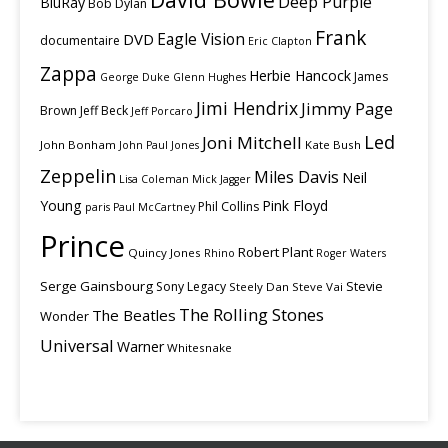
Deep Purple
BluRay
Bob Dylan
Frank
Eagle Vision
DVD
documentaire
Eric Clapton
Zappa
Herbie Hancock
James
George Duke
Glenn Hughes
Jimi Hendrix
Jimmy Page
Brown
Jeff Beck
Jeff Porcaro
Led
Joni Mitchell
John Bonham
Kate Bush
John Paul Jones
Zeppelin
Miles Davis
Neil
Lisa Coleman
Mick Jagger
Young
Pink Floyd
Phil Collins
paris
Paul McCartney
Prince
Robert Plant
Quincy Jones
Rhino
Roger Waters
Serge Gainsbourg
Stevie
Sony Legacy
Steely Dan
Steve Vai
The Rolling Stones
The Beatles
Wonder
Universal
Warner
Whitesnake