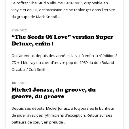
Le coffret “The Studio Albums 1978-1991”, disponible en
vinyle et en CD, est l’occasion de se replonger dans l’œuvre
du groupe de Mark Knopfl...
21/08/2020
MUZIQ NEWS
“The Seeds Of Love” version Super
Deluxe, enfin !
On l’attendait depuis des années, la voilà enfin la réédition 3
CD + 1 blu-ray du chef-d’œuvre pop de 1989 du duo Roland
Orzabal / Curt Smith...
18/10/2019
MUZIQ INTERVIEW
Michel Jonasz, du groove, du
groove, du groove
Depuis ses débuts, Michel Jonasz a toujours eu le bonheur
de jouer avec des rythmiciens d’exception. Retour sur ses
batteurs de cœur, en prélude ...