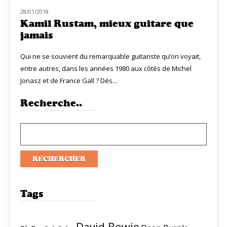
28/01/2018
MUZIQ INTERVIEW
Kamil Rustam, mieux guitare que
jamais
Qui ne se souvient du remarquable guitariste qu’on voyait,
entre autres, dans les années 1980 aux côtés de Michel
Jonasz et de France Gall ? Dés...
Recherche..
Tags
David Bowie