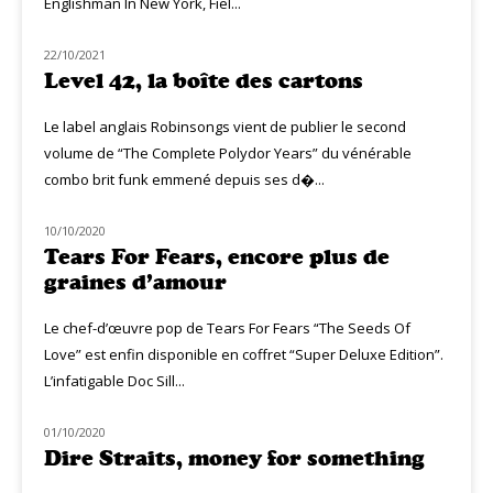
Englishman In New York, Fiel...
22/10/2021
NOUVEAUTÉS
Level 42, la boîte des cartons
Le label anglais Robinsongs vient de publier le second
volume de “The Complete Polydor Years” du vénérable
combo brit funk emmené depuis ses d�...
10/10/2020
NOUVEAUTÉS
Tears For Fears, encore plus de
graines d’amour
Le chef-d’œuvre pop de Tears For Fears “The Seeds Of
Love” est enfin disponible en coffret “Super Deluxe Edition”.
L’infatigable Doc Sill...
01/10/2020
CLASSIQ ROCK
Dire Straits, money for something