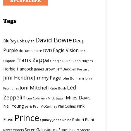
Tags
David Bowie
Deep
BluRay
Bob Dylan
Purple
Eagle Vision
DVD
documentaire
Eric
Frank Zappa
Clapton
George Duke
Glenn Hughes
Herbie Hancock
James Brown
Jeff Beck
Jeff Porcaro
Jimi Hendrix
Jimmy Page
John Bonham
John
Led
Joni Mitchell
Kate Bush
Paul Jones
Zeppelin
Miles Davis
Lisa Coleman
Mick Jagger
Neil Young
Pink
Phil Collins
paris
Paul McCartney
Prince
Floyd
Robert Plant
Quincy Jones
Rhino
Serge Gainsbourg
Sony Legacy
Steely
Roger Waters