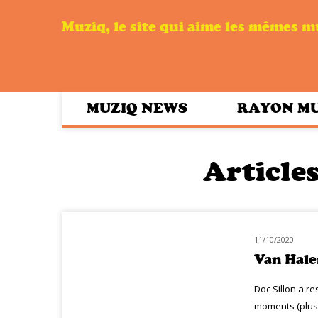
Muziq, le site qui aime les mêmes 
MUZIQ NEWS
RAYON M
Articles
11/10/2020
HOMMAGE
Van Halen
Doc Sillon a r
moments (plus 