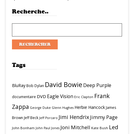
Recherche..
Tags
David Bowie
Deep Purple
BluRay
Bob Dylan
Frank
Eagle Vision
DVD
documentaire
Eric Clapton
Zappa
Herbie Hancock
James
George Duke
Glenn Hughes
Jimi Hendrix
Jimmy Page
Brown
Jeff Beck
Jeff Porcaro
Led
Joni Mitchell
John Bonham
Kate Bush
John Paul Jones