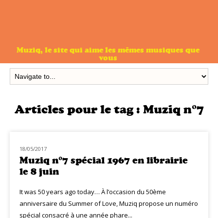
Muziq, le site qui aime les mêmes musiques que
vous
Articles pour le tag :
Muziq n°7
18/05/2017
NOUVEAUTÉS
Muziq n°7 spécial 1967 en librairie
le 8 juin
It was 50 years ago today… À l’occasion du 50ème
anniversaire du Summer of Love, Muziq propose un numéro
spécial consacré à une année phare...