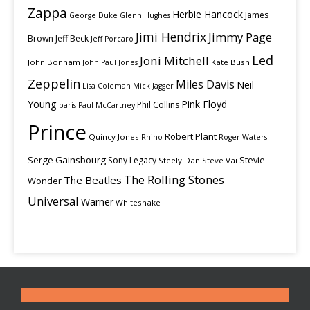
Zappa
Herbie Hancock
James
George Duke
Glenn Hughes
Jimi Hendrix
Jimmy Page
Brown
Jeff Beck
Jeff Porcaro
Led
Joni Mitchell
John Bonham
Kate Bush
John Paul Jones
Zeppelin
Miles Davis
Neil
Lisa Coleman
Mick Jagger
Young
Pink Floyd
Phil Collins
paris
Paul McCartney
Prince
Robert Plant
Quincy Jones
Rhino
Roger Waters
Serge Gainsbourg
Stevie
Sony Legacy
Steely Dan
Steve Vai
The Rolling Stones
The Beatles
Wonder
Universal
Warner
Whitesnake