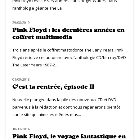
Pink Floyd revisite ses années sans Roger Waters dans
l’anthologie géante The La...
29/08/2019
NOUVEAUTÉS
Pink Floyd : les dernières années en
coffret multimedia
Trois ans après le coffret mastodonte The Early Years, Pink
Floyd récidive cet automne avec l’anthologie CD/blu-ray/DVD
The Later Years 1987-2...
01/09/2018
MUZIQ NEWS
C’est la rentrée, épisode II
Nouvelle plongée dans la pile des nouveaux CD et DVD
parvenus à la rédaction et dont nous reparlerons bientôt
sur le site qui aime les mêmes mus...
10/11/2016
NOUVEAUTÉS
Pink Floyd, le voyage fantastique en