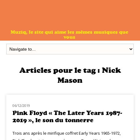
Muziq, le site qui aime les mêmes musiques que
vous
Articles pour le tag :
Nick
Mason
06/12/2019
NOUVEAUTÉS
Pink Floyd « The Later Years 1987-
2019 », le son du tonnerre
Trois ans après le mirifique coffret Early Years 1965-1972,