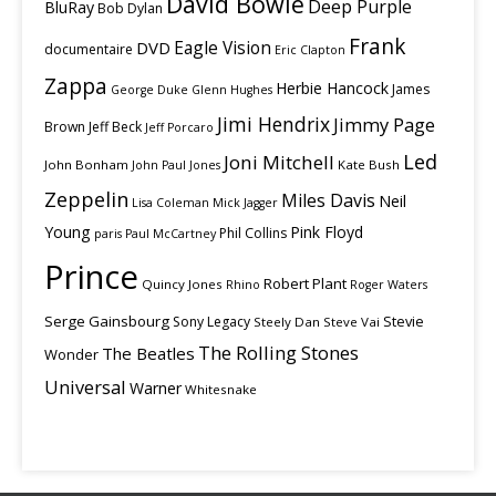
David Bowie
Deep Purple
BluRay
Bob Dylan
Frank
Eagle Vision
DVD
documentaire
Eric Clapton
Zappa
Herbie Hancock
James
George Duke
Glenn Hughes
Jimi Hendrix
Jimmy Page
Brown
Jeff Beck
Jeff Porcaro
Led
Joni Mitchell
John Bonham
Kate Bush
John Paul Jones
Zeppelin
Miles Davis
Neil
Lisa Coleman
Mick Jagger
Young
Pink Floyd
Phil Collins
paris
Paul McCartney
Prince
Robert Plant
Quincy Jones
Rhino
Roger Waters
Serge Gainsbourg
Stevie
Sony Legacy
Steely Dan
Steve Vai
The Rolling Stones
The Beatles
Wonder
Universal
Warner
Whitesnake