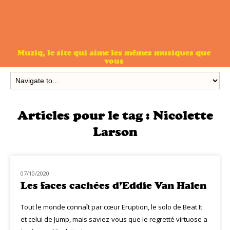
Muziq, le site qui aime les mêmes musiques que
vous
Articles pour le tag :
Nicolette
Larson
07/10/2020
HOMMAGE
Les faces cachées d’Eddie Van Halen
Tout le monde connaît par cœur Eruption, le solo de Beat It
et celui de Jump, mais saviez-vous que le regretté virtuose a