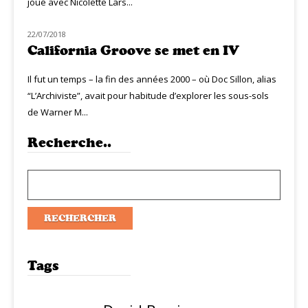
joué avec Nicolette Lars...
22/07/2018
NOUVEAUTÉS
California Groove se met en IV
Il fut un temps – la fin des années 2000 – où Doc Sillon, alias
“L’Archiviste”, avait pour habitude d’explorer les sous-sols
de Warner M...
Recherche..
Tags