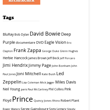
Tags
David Bowie
Deep
BluRay
Bob Dylan
Purple
Eagle Vision
DVD
documentaire
Eric
Frank Zappa
Clapton
George Duke
Glenn Hughes
Herbie Hancock
James Brown
Jeff Beck
Jeff Porcaro
Jimi Hendrix
Jimmy Page
John Bonham
John
Led
Joni Mitchell
Kate Bush
Paul Jones
Zeppelin
Miles Davis
Lisa Coleman
Mick Jagger
Neil Young
Pink
Phil Collins
paris
Paul McCartney
Prince
Floyd
Robert Plant
Quincy Jones
Rhino
Serge Gainsbourg
Sony Legacy
Steely
Roger Waters