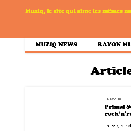
Muziq, le site qui aime les mêmes 
MUZIQ NEWS
RAYON M
Article
11/10/2018
MUZIQ MEETING
Primal S
rock’n’r
En 1993, Prima