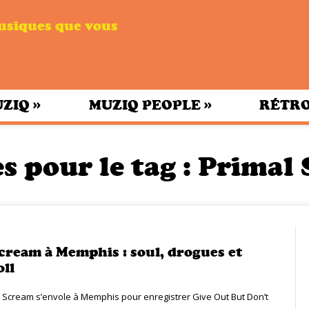
musiques que vous
»
»
UZIQ
MUZIQ PEOPLE
RÉTRO
s pour le tag :
Primal
cream à Memphis : soul, drogues et
oll
l Scream s’envole à Memphis pour enregistrer Give Out But Don’t