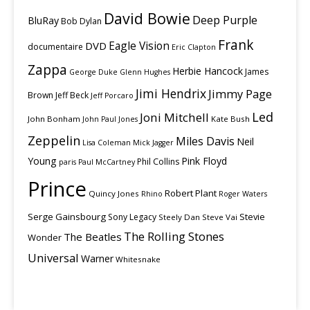
David Bowie
Deep Purple
BluRay
Bob Dylan
Frank
Eagle Vision
DVD
documentaire
Eric Clapton
Zappa
Herbie Hancock
James
George Duke
Glenn Hughes
Jimi Hendrix
Jimmy Page
Brown
Jeff Beck
Jeff Porcaro
Led
Joni Mitchell
John Bonham
Kate Bush
John Paul Jones
Zeppelin
Miles Davis
Neil
Lisa Coleman
Mick Jagger
Young
Pink Floyd
Phil Collins
paris
Paul McCartney
Prince
Robert Plant
Quincy Jones
Rhino
Roger Waters
Serge Gainsbourg
Stevie
Sony Legacy
Steely Dan
Steve Vai
The Rolling Stones
The Beatles
Wonder
Universal
Warner
Whitesnake