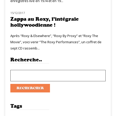
enregistrés live en 1974 et en 19...
15/12/2017
MUZIQ NEWS
Zappa au Roxy, l’intégrale
hollywoodienne !
Après “Roxy & Elsewhere”, “Roxy By Proxy” et “Roxy The
Movie”, voici venir “The Roxy Performances”, un coffret de
sept CD rassemb...
Recherche..
Tags