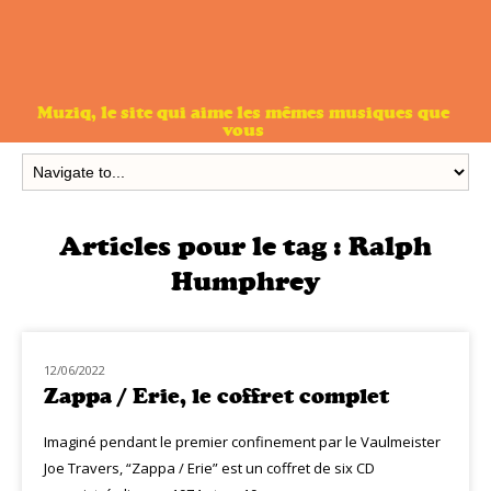
Muziq, le site qui aime les mêmes musiques que
vous
Articles pour le tag :
Ralph
Humphrey
12/06/2022
NOUVEAUTÉS
Zappa / Erie, le coffret complet
Imaginé pendant le premier confinement par le Vaulmeister
Joe Travers, “Zappa / Erie” est un coffret de six CD