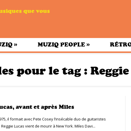
musiques que vous
»
»
UZIQ
MUZIQ PEOPLE
RÉTRO
es pour le tag :
Reggie
ucas, avant et après Miles
975, il formait avec Pete Cosey l’insécable duo de guitaristes
 Reggie Lucas vient de mourir à New York. Miles Davi...