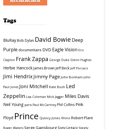
Tags
David Bowie
Deep
BluRay
Bob Dylan
Purple
Eagle Vision
DVD
documentaire
Eric
Frank Zappa
Clapton
George Duke
Glenn Hughes
Herbie Hancock
James Brown
Jeff Beck
Jeff Porcaro
Jimi Hendrix
Jimmy Page
John Bonham
John
Led
Joni Mitchell
Kate Bush
Paul Jones
Zeppelin
Miles Davis
Lisa Coleman
Mick Jagger
Neil Young
Pink
Phil Collins
paris
Paul McCartney
Prince
Floyd
Robert Plant
Quincy Jones
Rhino
Serge Gainsbourg
Sony Legacy
Steely
Roger Waters