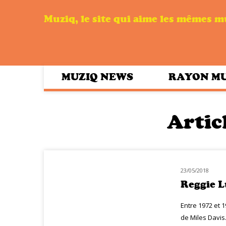
Muziq, le site qui aime les mêmes 
MUZIQ NEWS
RAYON M
Articl
23/05/2018
HOMMAGE
Reggie L
Entre 1972 et 1
de Miles Davis.