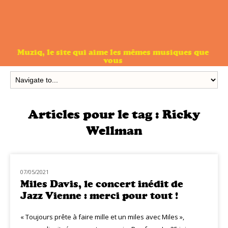
Muziq, le site qui aime les mêmes musiques que
vous
Articles pour le tag :
Ricky
Wellman
07/05/2021
MUZIQ NEWS
Miles Davis, le concert inédit de
Jazz Vienne : merci pour tout !
« Toujours prête à faire mille et un miles avec Miles »,