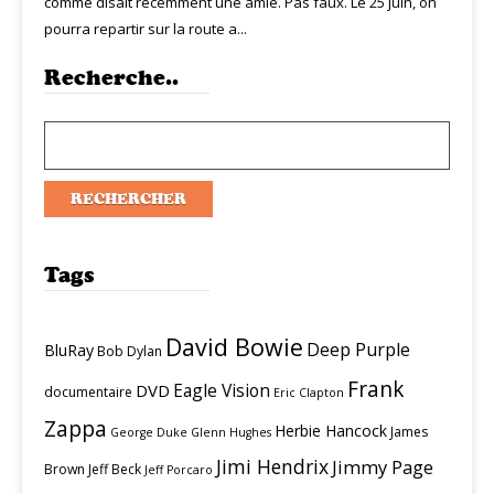
comme disait récemment une amie. Pas faux. Le 25 juin, on
pourra repartir sur la route a...
Recherche..
Tags
David Bowie
Deep Purple
BluRay
Bob Dylan
Frank
Eagle Vision
DVD
documentaire
Eric Clapton
Zappa
Herbie Hancock
James
George Duke
Glenn Hughes
Jimi Hendrix
Jimmy Page
Brown
Jeff Beck
Jeff Porcaro