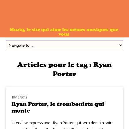
Muziq, le site qui aime les mêmes musiques que
vous
Articles pour le tag :
Ryan
Porter
18/10/2019
MUZIQ INTERVIEW
Ryan Porter, le tromboniste qui
monte
Interview express avec Ryan Porter, qui sera demain soir