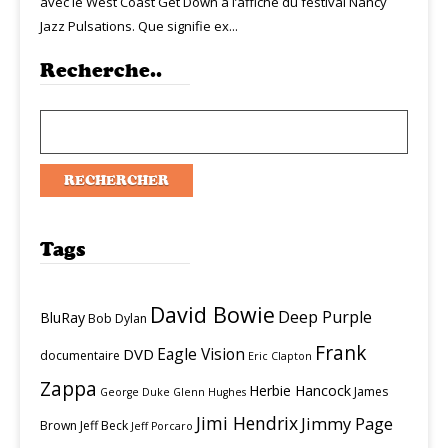
avec le West Coast Get Down à l’affiche du festival Nancy
Jazz Pulsations. Que signifie ex...
Recherche..
Tags
David Bowie
Deep Purple
BluRay
Bob Dylan
Frank
Eagle Vision
DVD
documentaire
Eric Clapton
Zappa
Herbie Hancock
James
George Duke
Glenn Hughes
Jimi Hendrix
Jimmy Page
Brown
Jeff Beck
Jeff Porcaro