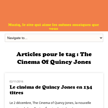
Muziq, le site qui aime les mêmes musiques que
vous
Articles pour le tag :
The
Cinema Of Quincy Jones
02/11/2016
NOUVEAUTÉS
Le cinéma de Quincy Jones en 134
titres
Le 2 décembre, The Cinema of Quincy Jones, la nouvelle