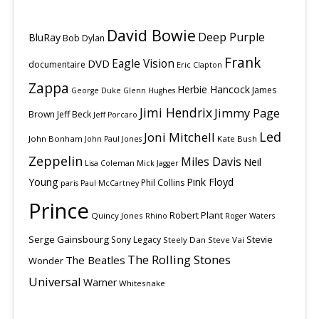
David Bowie
Deep Purple
BluRay
Bob Dylan
Frank
Eagle Vision
DVD
documentaire
Eric Clapton
Zappa
Herbie Hancock
James
George Duke
Glenn Hughes
Jimi Hendrix
Jimmy Page
Brown
Jeff Beck
Jeff Porcaro
Led
Joni Mitchell
John Bonham
Kate Bush
John Paul Jones
Zeppelin
Miles Davis
Neil
Lisa Coleman
Mick Jagger
Young
Pink Floyd
Phil Collins
paris
Paul McCartney
Prince
Robert Plant
Quincy Jones
Rhino
Roger Waters
Serge Gainsbourg
Stevie
Sony Legacy
Steely Dan
Steve Vai
The Rolling Stones
The Beatles
Wonder
Universal
Warner
Whitesnake