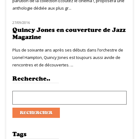
parution de la collection Écoutez le cinéma !, proposera une
anthologie dédiée aux plus gr...
27/09/2016
JAZZ
Quincy Jones en couverture de Jazz
Magazine
Plus de soixante ans après ses débuts dans l’orchestre de
Lionel Hampton, Quincy Jones est toujours aussi avide de
rencontres et de découvertes. ...
Recherche..
Tags