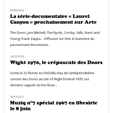
09/09/2020
MUZIQ NEWS
La série-documentaire « Laurel
Canyon » prochainement sur Arte
The Doors, Joni Mitchell, The Byrds, Crosby, Stills, Nash and
Young, Frank Zappa… Diffusion sur Arte à l’automne du
passionnant documenta...
18/02/2018
NOUVEAUTÉS
Wight 1970, le crépuscule des Doors
Sortie le 23 février en DVD/Blu-Ray de l’antépénultième
concert des Doors au Isle of Wight Festival 1970. Les
derniers rappels du Roi lézar...
18/05/2017
NOUVEAUTÉS
Muziq n°7 spécial 1967 en librairie
le 8 juin