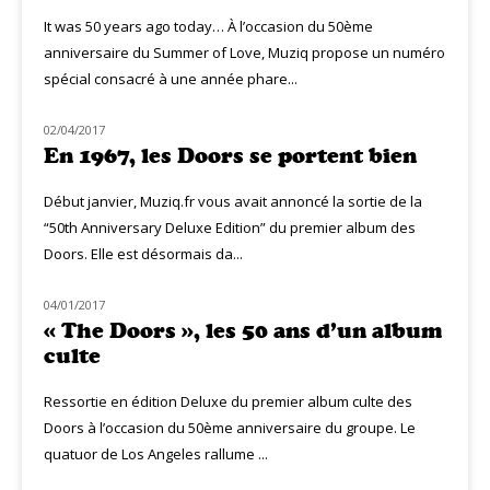
It was 50 years ago today… À l’occasion du 50ème
anniversaire du Summer of Love, Muziq propose un numéro
spécial consacré à une année phare...
02/04/2017
CLASSIQ ROCK
En 1967, les Doors se portent bien
Début janvier, Muziq.fr vous avait annoncé la sortie de la
“50th Anniversary Deluxe Edition” du premier album des
Doors. Elle est désormais da...
04/01/2017
CLASSIQ ROCK
« The Doors », les 50 ans d’un album
culte
Ressortie en édition Deluxe du premier album culte des
Doors à l’occasion du 50ème anniversaire du groupe. Le
quatuor de Los Angeles rallume ...