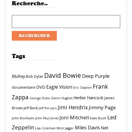
Recherche..
Tags
David Bowie
Deep Purple
BluRay
Bob Dylan
Frank
Eagle Vision
DVD
documentaire
Eric Clapton
Zappa
Herbie Hancock
James
George Duke
Glenn Hughes
Jimi Hendrix
Jimmy Page
Brown
Jeff Beck
Jeff Porcaro
Led
Joni Mitchell
John Bonham
Kate Bush
John Paul Jones
Zeppelin
Miles Davis
Neil
Lisa Coleman
Mick Jagger