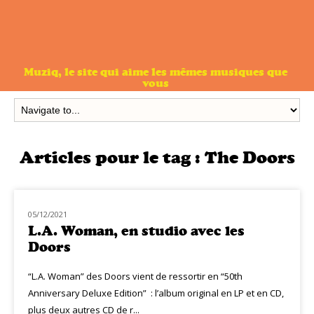
Muziq, le site qui aime les mêmes musiques que
vous
Articles pour le tag :
The Doors
05/12/2021
NOUVEAUTÉS
L.A. Woman, en studio avec les
Doors
“L.A. Woman” des Doors vient de ressortir en “50th
Anniversary Deluxe Edition” : l’album original en LP et en CD,
plus deux autres CD de r...