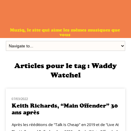
Muziq, le site qui aime les mêmes musiques que
vous
Articles pour le tag :
Waddy
Watchel
07/03/2022
CLASSIQ ROCK
Keith Richards, “Main Offender” 30
ans après
Après les rééditions de “Talk Is Cheap” en 2019 et de “Live At