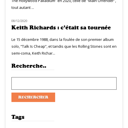
The Hollywood Palladium” en 2020, celle de “Main Offender”,
tout autant ...
08/12/2020
CLASSIQ ROCK
Keith Richards : c’était sa tournée
Le 15 décembre 1988, dans la foulée de son premier album
solo, “Talk Is Cheap”, et tandis que les Rolling Stones sont en
semi-coma, Keith Richar...
Recherche..
Tags