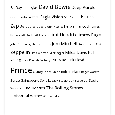
David Bowie
Deep Purple
BluRay
Bob Dylan
Frank
Eagle Vision
DVD
documentaire
Eric Clapton
Zappa
Herbie Hancock
James
George Duke
Glenn Hughes
Jimi Hendrix
Jimmy Page
Brown
Jeff Beck
Jeff Porcaro
Led
Joni Mitchell
John Bonham
Kate Bush
John Paul Jones
Zeppelin
Miles Davis
Neil
Lisa Coleman
Mick Jagger
Young
Pink Floyd
Phil Collins
paris
Paul McCartney
Prince
Robert Plant
Quincy Jones
Rhino
Roger Waters
Serge Gainsbourg
Stevie
Sony Legacy
Steely Dan
Steve Vai
The Rolling Stones
The Beatles
Wonder
Universal
Warner
Whitesnake