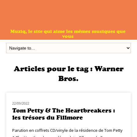
Muziq, le site qui aime les mêmes musiques que
vous
Articles pour le tag :
Warner
Bros.
22/09/2022
NOUVEAUTÉS
Tom Petty & The Heartbreakers :
les trésors du Fillmore
Parution en coffrets CD/vinyle de la résidence de Tom Petty