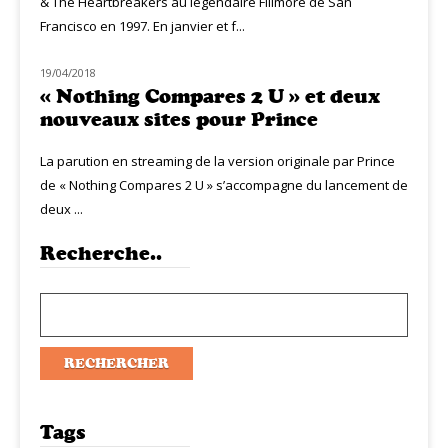
& The Heartbreakers au légendaire Fillmore de San
Francisco en 1997. En janvier et f...
19/04/2018
MUZIQ NEWS
« Nothing Compares 2 U » et deux
nouveaux sites pour Prince
La parution en streaming de la version originale par Prince
de « Nothing Compares 2 U » s’accompagne du lancement de
deux ...
Recherche..
Tags