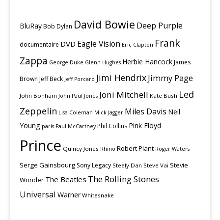
David Bowie
Deep Purple
BluRay
Bob Dylan
Frank
Eagle Vision
DVD
documentaire
Eric Clapton
Zappa
Herbie Hancock
James
George Duke
Glenn Hughes
Jimi Hendrix
Jimmy Page
Brown
Jeff Beck
Jeff Porcaro
Led
Joni Mitchell
John Bonham
Kate Bush
John Paul Jones
Zeppelin
Miles Davis
Neil
Lisa Coleman
Mick Jagger
Young
Pink Floyd
Phil Collins
paris
Paul McCartney
Prince
Robert Plant
Quincy Jones
Rhino
Roger Waters
Serge Gainsbourg
Stevie
Sony Legacy
Steely Dan
Steve Vai
The Rolling Stones
The Beatles
Wonder
Universal
Warner
Whitesnake