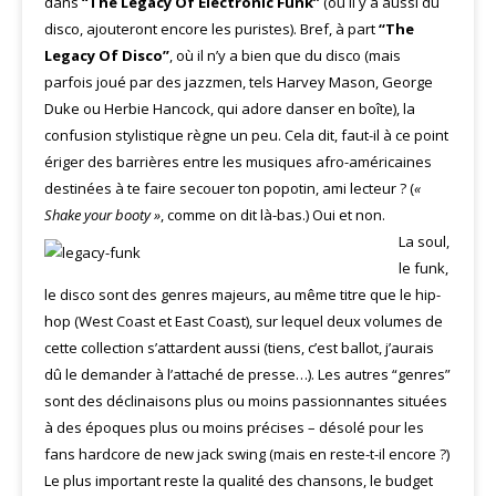
dans
“The Legacy Of Electronic Funk”
(où il y a aussi du
disco, ajouteront encore les puristes). Bref, à part
“The
Legacy Of Disco”
, où il n’y a bien que du disco (mais
parfois joué par des jazzmen, tels Harvey Mason, George
Duke ou Herbie Hancock, qui adore danser en boîte), la
confusion stylistique règne un peu. Cela dit, faut-il à ce point
ériger des barrières entre les musiques afro-américaines
destinées à te faire secouer ton popotin, ami lecteur ? (
«
Shake your booty »
, comme on dit là-bas.) Oui et non.
La soul,
le funk,
le disco sont des genres majeurs, au même titre que le hip-
hop (West Coast et East Coast), sur lequel deux volumes de
cette collection s’attardent aussi (tiens, c’est ballot, j’aurais
dû le demander à l’attaché de presse…). Les autres “genres”
sont des déclinaisons plus ou moins passionnantes situées
à des époques plus ou moins précises – désolé pour les
fans hardcore de new jack swing (mais en reste-t-il encore ?)
Le plus important reste la qualité des chansons, le budget