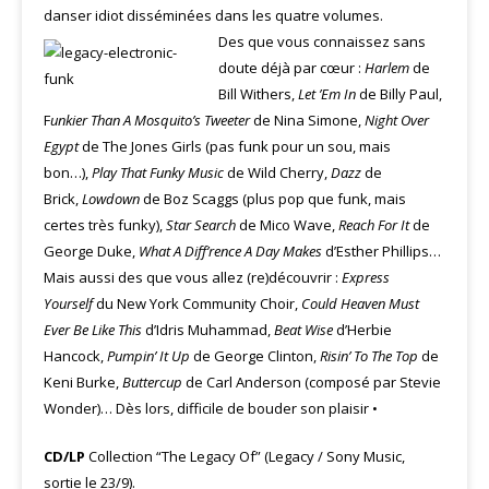
danser idiot disséminées dans les quatre volumes.
Des que vous connaissez sans
doute déjà par cœur :
Harlem
de
Bill Withers,
Let ’Em In
de Billy Paul,
F
unkier Than A Mosquito’s Tweeter
de Nina Simone,
Night Over
Egypt
de The Jones Girls (pas funk pour un sou, mais
bon…),
Play That Funky Music
de Wild Cherry,
Dazz
de
Brick,
Lowdown
de Boz Scaggs (plus pop que funk, mais
certes très funky),
Star Search
de Mico Wave,
Reach For It
de
George Duke,
What A Diff’rence A Day Makes
d’Esther Phillips…
Mais aussi des que vous allez (re)découvrir :
Express
Yourself
du New York Community Choir,
Could Heaven Must
Ever Be Like This
d’Idris Muhammad,
Beat Wise
d’Herbie
Hancock,
Pumpin’ It Up
de George Clinton,
Risin’ To The Top
de
Keni Burke,
Buttercup
de Carl Anderson (composé par Stevie
Wonder)… Dès lors, difficile de bouder son plaisir •
CD/LP
Collection “The Legacy Of” (Legacy / Sony Music,
sortie le 23/9).