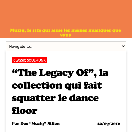
Muziq, le site qui aime les mêmes musiques que
vous
CLASSIQ SOUL-FUNK
“The Legacy Of”, la
collection qui fait
squatter le dance
floor
Par
Doc “Muziq” Sillon
20/09/2016