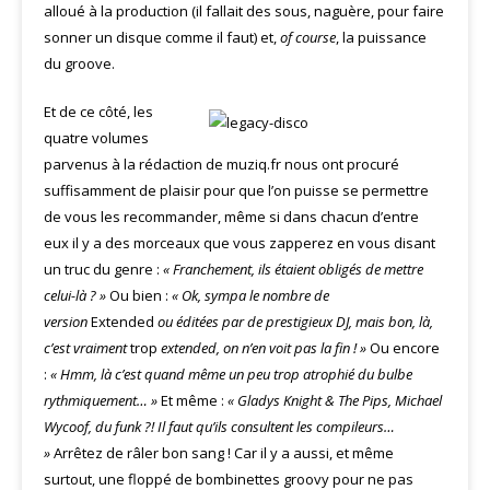
alloué à la production (il fallait des sous, naguère, pour faire
sonner un disque comme il faut) et,
of course
, la puissance
du groove.
Et de ce côté, les
quatre volumes
parvenus à la rédaction de muziq.fr nous ont procuré
suffisamment de plaisir pour que l’on puisse se permettre
de vous les recommander, même si dans chacun d’entre
eux il y a des morceaux que vous zapperez en vous disant
un truc du genre :
« Franchement, ils étaient obligés de mettre
celui-là ? »
Ou bien :
« Ok, sympa le nombre de
version
Extended
ou éditées par de prestigieux DJ, mais bon, là,
c’est vraiment
trop
extended, on n’en voit pas la fin ! »
Ou encore
:
« Hmm, là c’est quand même un peu trop atrophié du bulbe
rythmiquement… »
Et même :
« Gladys Knight & The Pips, Michael
Wycoof, du funk ?! Il faut qu’ils consultent les compileurs…
»
Arrêtez de râler bon sang ! Car il y a aussi, et même
surtout, une floppé de bombinettes groovy pour ne pas