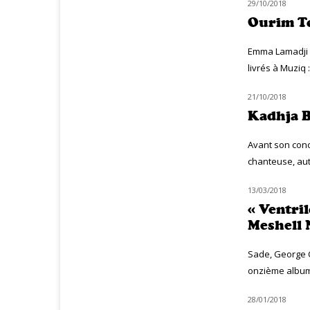
29/10/2018
MUZIQ INTERVIEW
Ourim To
Emma Lamadji 
livrés à Muziq 
21/10/2018
MUZIQ INTERVIEW
Kadhja B
Avant son conc
chanteuse, aut
13/03/2018
MUZIQ INTERVIEW
« Ventri
Meshell 
Sade, George C
onzième album,
28/01/2018
MUZIQ INTERVIEW