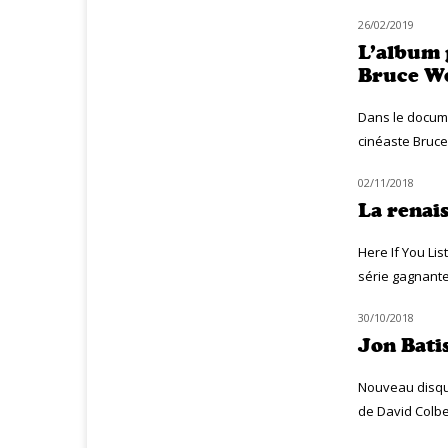
26/02/2019
MUZIQ MEETING
L’album 
Bruce W
Dans le docume
cinéaste Bruce
02/11/2018
MUZIQ INTERVIEW
La renai
Here If You Li
série gagnante 
30/10/2018
MUZIQ INTERVIEW
Jon Bati
Nouveau disque
de David Colber