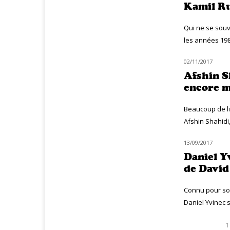
Kamil Ru
Qui ne se souv
les années 198
02/11/2017
MUZIQ INTERVIEW
Afshin S
encore m
Beaucoup de li
Afshin Shahidi,
13/09/2017
MUZIQ INTERVIEW
Daniel Y
de David
Connu pour son
Daniel Yvinec s
1