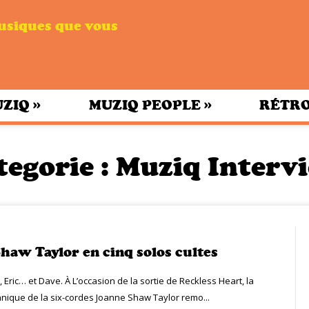
musiques que vous
»
»
UZIQ
MUZIQ PEOPLE
RÉTRO
tegorie :
Muziq Interv
haw Taylor en cinq solos cultes
mi, Eric… et Dave. À L’occasion de la sortie de Reckless Heart, la
nnique de la six-cordes Joanne Shaw Taylor remo...