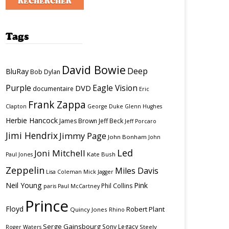
Tags
David Bowie
Deep
BluRay
Bob Dylan
Purple
Eagle Vision
DVD
documentaire
Eric
Frank Zappa
Clapton
George Duke
Glenn Hughes
Herbie Hancock
James Brown
Jeff Beck
Jeff Porcaro
Jimi Hendrix
Jimmy Page
John Bonham
John
Led
Joni Mitchell
Kate Bush
Paul Jones
Zeppelin
Miles Davis
Lisa Coleman
Mick Jagger
Neil Young
Pink
Phil Collins
paris
Paul McCartney
Prince
Floyd
Robert Plant
Quincy Jones
Rhino
Serge Gainsbourg
Sony Legacy
Steely
Roger Waters