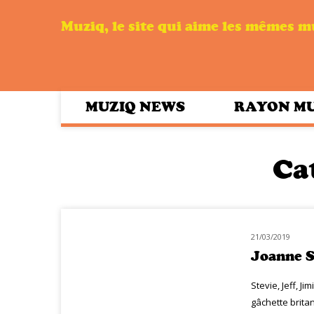
Muziq, le site qui aime les mêmes 
MUZIQ NEWS
RAYON M
Ca
21/03/2019
NOUVEAUTÉS
Joanne S
Stevie, Jeff, Ji
gâchette brita