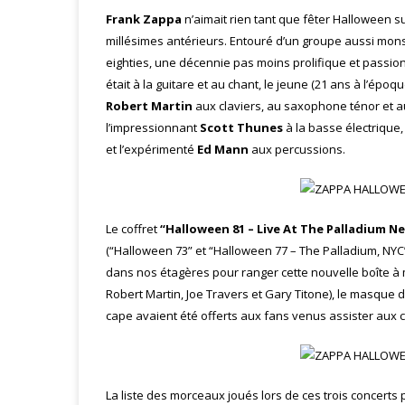
Frank Zappa
n’aimait rien tant que fêter Halloween s
millésimes antérieurs. Entouré d’un groupe aussi mons
eighties, une décennie pas moins prolifique et passi
était à la guitare et au chant, le jeune (21 ans à l’épo
Robert Martin
aux claviers, au saxophone ténor et a
l’impressionnant
Scott Thunes
à la basse électrique,
et l’expérimenté
Ed Mann
aux percussions.
Le coffret
“Halloween 81 – Live At The Palladium Ne
(“Halloween 73” et “Halloween 77 – The Palladium, NYC
dans nos étagères pour ranger cette nouvelle boîte à 
Robert Martin, Joe Travers et Gary Titone), le masque 
cape avaient été offerts aux fans venus assister aux 
La liste des morceaux joués lors de ces trois concerts 