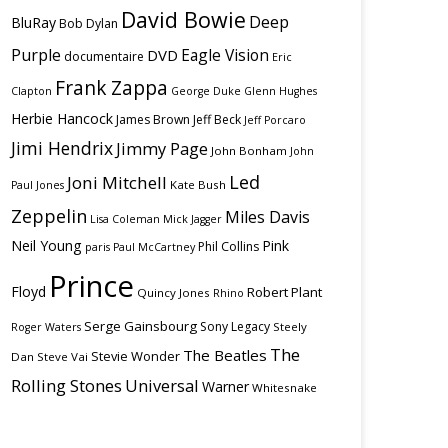
David Bowie
Deep
BluRay
Bob Dylan
Purple
Eagle Vision
DVD
documentaire
Eric
Frank Zappa
Clapton
George Duke
Glenn Hughes
Herbie Hancock
James Brown
Jeff Beck
Jeff Porcaro
Jimi Hendrix
Jimmy Page
John Bonham
John
Led
Joni Mitchell
Kate Bush
Paul Jones
Zeppelin
Miles Davis
Lisa Coleman
Mick Jagger
Neil Young
Pink
Phil Collins
paris
Paul McCartney
Prince
Floyd
Robert Plant
Quincy Jones
Rhino
Serge Gainsbourg
Sony Legacy
Steely
Roger Waters
The
The Beatles
Stevie Wonder
Dan
Steve Vai
Rolling Stones
Universal
Warner
Whitesnake