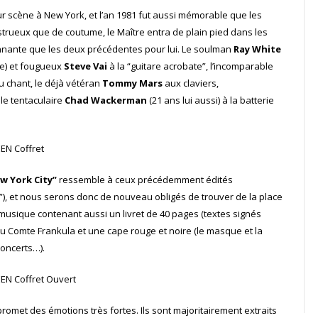
ur scène à New York, et l’an 1981 fut aussi mémorable que les
trueux que de coutume, le Maître entra de plain pied dans les
onnante que les deux précédentes pour lui. Le soulman
Ray White
que) et fougueux
Steve Vai
à la “guitare acrobate”, l’incomparable
u chant, le déjà vétéran
Tommy Mars
aux claviers,
 le tentaculaire
Chad Wackerman
(21 ans lui aussi) à la batterie
w York City”
ressemble à ceux précédemment édités
”), et nous serons donc de nouveau obligés de trouver de la place
musique contenant aussi un livret de 40 pages (textes signés
du Comte Frankula et une cape rouge et noire (le masque et la
concerts…).
promet des émotions très fortes. Ils sont majoritairement extraits