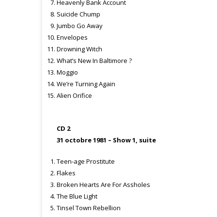
Heavenly Bank Account
Suicide Chump
Jumbo Go Away
Envelopes
Drowning Witch
What’s New In Baltimore ?
Moggio
We’re Turning Again
Alien Orifice
CD 2
31 octobre 1981 – Show 1, suite
Teen-age Prostitute
Flakes
Broken Hearts Are For Assholes
The Blue Light
Tinsel Town Rebellion