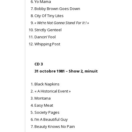
Yo Mama
Bobby Brown Goes Down
City Of Tiny Lites
« We’re Not Gonna Stand For It ! »
Strictly Genteel
Dancin’ Fool
Whipping Post
CD 3
31 octobre 1981 – Show 2, minuit
Black Napkins
« A Historical Event »
Montana
Easy Meat
Society Pages
I’m A Beautiful Guy
Beauty Knows No Pain