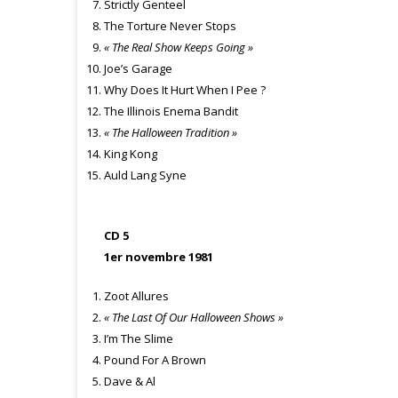
Strictly Genteel
The Torture Never Stops
« The Real Show Keeps Going »
Joe’s Garage
Why Does It Hurt When I Pee ?
The Illinois Enema Bandit
« The Halloween Tradition »
King Kong
Auld Lang Syne
CD 5
1er novembre 1981
Zoot Allures
« The Last Of Our Halloween Shows »
I’m The Slime
Pound For A Brown
Dave & Al