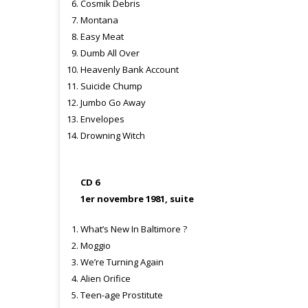
Cosmik Debris
Montana
Easy Meat
Dumb All Over
Heavenly Bank Account
Suicide Chump
Jumbo Go Away
Envelopes
Drowning Witch
CD 6
1er novembre 1981, suite
What’s New In Baltimore ?
Moggio
We’re Turning Again
Alien Orifice
Teen-age Prostitute