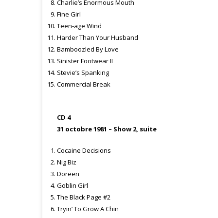
Charlie’s Enormous Mouth
Fine Girl
Teen-age Wind
Harder Than Your Husband
Bamboozled By Love
Sinister Footwear II
Stevie’s Spanking
Commercial Break
CD 4
31 octobre 1981 – Show 2, suite
Cocaine Decisions
Nig Biz
Doreen
Goblin Girl
The Black Page #2
Tryin’ To Grow A Chin