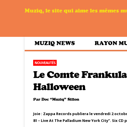
Muziq, le site qui aime les mêmes 
MUZIQ NEWS
RAYON M
NOUVEAUTÉS
Le Comte Frankula,
Halloween
Par
Doc “Muziq” Sillon
Joie : Zappa Records publiera le vendredi 2 octo
81 – Live At The Palladium New York City”. Six CD p