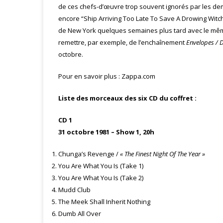
de ces chefs-d’œuvre trop souvent ignorés par les dem
encore “Ship Arriving Too Late To Save A Drowing Witch
de New York quelques semaines plus tard avec le même
remettre, par exemple, de l’enchaînement
Envelopes / 
octobre.
Pour en savoir plus :
Zappa.com
Liste des morceaux des six CD du coffret :
CD 1
31 octobre 1981 – Show 1, 20h
Chunga’s Revenge /
« The Finest Night Of The Year »
You Are What You Is (Take 1)
You Are What You Is (Take 2)
Mudd Club
The Meek Shall Inherit Nothing
Dumb All Over