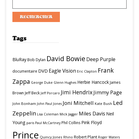
Tags
David Bowie
Deep Purple
BluRay
Bob Dylan
Frank
Eagle Vision
DVD
documentaire
Eric Clapton
Zappa
Herbie Hancock
James
George Duke
Glenn Hughes
Jimi Hendrix
Jimmy Page
Brown
Jeff Beck
Jeff Porcaro
Led
Joni Mitchell
John Bonham
Kate Bush
John Paul Jones
Zeppelin
Miles Davis
Neil
Lisa Coleman
Mick Jagger
Young
Pink Floyd
Phil Collins
paris
Paul McCartney
Prince
Robert Plant
Quincy Jones
Rhino
Roger Waters