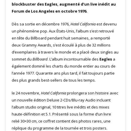
blockbuster des Eagles, augmenté d’un live inédit au
Forum de Los Angeles en octobre 1976.
Dès sa sortie en décembre 1976,
Hotel California
est devenu
un phénomène pop. Aux États-Unis, l’album s’est retrouvé
en tête du Billboard pendant huit semaines, a remporté
deux Grammy Awards, s’est écoulé à plus de 32 millions
d’exemplaires à travers le monde et a placé deux singles au
sommet du
Billboard
. L’album incontournable des
Eagles
a
également dominé les charts du monde entier au cours de
l’année 1977. Quarante ans plus tard, il fait toujours partie
des plus grands best-sellers de tous les temps.
le 24 novembre,
Hotel California
prolongera son histoire avec
un nouvelle édition Deluxe 2-CDs/Blu-ray Audio incluant
l’album studio original, 10 titres live inédits et des mixes
haute-définition et 5.1. Présenté sous la forme d’un livre
relié 30×30 cm, ce coffret contient des photos rares, une
réplique du programme de la tournée et trois posters.