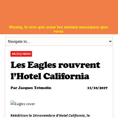
Muziq, le site qui aime les mêmes musiques que
vous
MUZIQ NEWS
Les Eagles rouvrent
l’Hotel California
Par
Jacques Trémolin
11/10/2017
Réédition le 24 novembre d’
Hotel California
, le