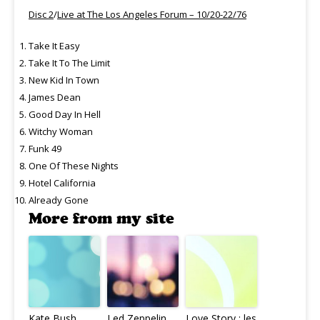
Disc 2
/
Live at The Los Angeles Forum – 10/20-22/76
Take It Easy
Take It To The Limit
New Kid In Town
James Dean
Good Day In Hell
Witchy Woman
Funk 49
One Of These Nights
Hotel California
Already Gone
More from my site
Kate Bush
Led Zeppelin
Love Story : les