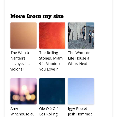
More from my site
The Who à
The Rolling
The Who : de
Nanterre :
Stones, Miami
Life House à
envoyez les
94 : Voodoo
Who’s Next
violons !
You Love ?
Amy
Olé Olé Olé !
Iggy Pop et
Winehouse au
Les Rolling
Josh Homme :