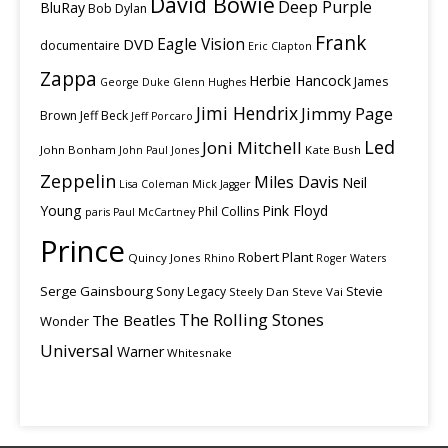
David Bowie
Deep Purple
BluRay
Bob Dylan
Frank
Eagle Vision
DVD
documentaire
Eric Clapton
Zappa
Herbie Hancock
James
George Duke
Glenn Hughes
Jimi Hendrix
Jimmy Page
Brown
Jeff Beck
Jeff Porcaro
Led
Joni Mitchell
John Bonham
Kate Bush
John Paul Jones
Zeppelin
Miles Davis
Neil
Lisa Coleman
Mick Jagger
Young
Pink Floyd
Phil Collins
paris
Paul McCartney
Prince
Robert Plant
Quincy Jones
Rhino
Roger Waters
Serge Gainsbourg
Stevie
Sony Legacy
Steely Dan
Steve Vai
The Rolling Stones
The Beatles
Wonder
Universal
Warner
Whitesnake