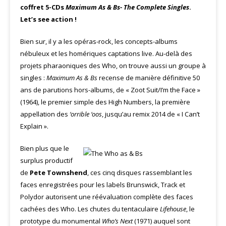
coffret 5-CDs
Maximum As & Bs- The Complete Singles
.
Let’s see action !
Bien sur, il y a les opéras-rock, les concepts-albums
nébuleux et les homériques captations live. Au-delà des
projets pharaoniques des Who, on trouve aussi un groupe à
singles :
Maximum As & Bs
recense de manière définitive 50
ans de parutions hors-albums, de « Zoot Suit/I’m the Face »
(1964), le premier simple des High Numbers, la première
appellation des
‘orrible ‘oos
, jusqu’au remix 2014 de « I Can’t
Explain ».
Bien plus que le
surplus productif
de
Pete Townshend
, ces cinq disques rassemblant les
faces enregistrées pour les labels Brunswick, Track et
Polydor autorisent une réévaluation complète des faces
cachées des Who. Les chutes du tentaculaire
Lifehouse
, le
prototype du monumental
Who’s Next
(1971) auquel sont