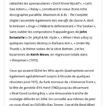
rattachés les spectaculaires « Don’t Know Myself », « Let’s
See Action », « Relay », constituent le coeur d’une riche
discographie parallèle.
Maximum As & Bs – The Complete
Singles
rassemble également des
one-offs
de classe A, dont
le Kinksien « Dogs » (1968) et le défenestrant « The Seeker »,
sans oublier les compositions frappadingues de
John
Entwistle
(« Dr. Jekyll & Mr. Hyde », « When I Was a Boy »),
quelques reprises destroy (« Barbara Ann », « Under My
Thumb », le thème sixties de la série
Batman
…) et les
bizarreries de
Keith Moon
, en régression totale dans
« Waspman » (1972).
Ceux qui avaient lâché les Who après
Quadrophenia
seront
également agréablement surpris à l’écoute de quelques
réussites post-1973, du funk morveux de « Eminence Front »,
la tête de gondole d’
It’s Hard
(1982) jusqu’au désarmant
« Real-Good Looking Boy », une émouvante tranche de
nostalgie délivrée en 2004. On conseille aux mêmes de jeter
un coup d’oeil au DVD/Blu-Ray
Tommy : Live at the Royal Albert