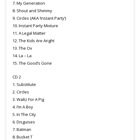
7. My Generation
8. Shout and Shimmy
9. Circles (AKA ‘Instant Party’)
10. Instant Party Mixture
11. A Legal Matter
12. The Kids Are Aright
13. The Ox
14. La – La
15. The Good’s Gone
CD 2
1. Substitute
2. Circles
3. Waltz For A Pig
4. I’m A Boy
5. In The City
6. Disguises
7. Batman
8. Bucket T