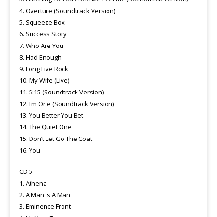
4. Overture (Soundtrack Version)
5. Squeeze Box
6. Success Story
7. Who Are You
8. Had Enough
9. Long Live Rock
10. My Wife (Live)
11. 5:15 (Soundtrack Version)
12. I’m One (Soundtrack Version)
13. You Better You Bet
14. The Quiet One
15. Don’t Let Go The Coat
16. You
CD 5
1. Athena
2. A Man Is A Man
3. Eminence Front