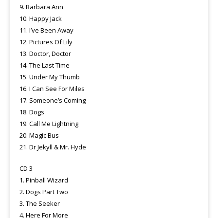
9. Barbara Ann
10. Happy Jack
11. I’ve Been Away
12. Pictures Of Lily
13. Doctor, Doctor
14. The Last Time
15. Under My Thumb
16. I Can See For Miles
17. Someone’s Coming
18. Dogs
19. Call Me Lightning
20. Magic Bus
21. Dr Jekyll & Mr. Hyde
CD 3
1. Pinball Wizard
2. Dogs Part Two
3. The Seeker
4. Here For More