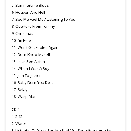
5. Summertime Blues
6. Heaven And Hell
7. See Me Feel Me / Listening To You
8. Overture From Tommy
9. Christmas
10. I’m Free
11. Won’t Get Fooled Again
12. Don’t Know Myself
13. Let’s See Action
14. When I Was A Boy
15. Join Together
16. Baby Don’t You Do It
17. Relay
18. Wasp Man
CD 4
1. 5:15
2. Water
3. Listening To You / See Me Feel Me (Soundtrack Version)