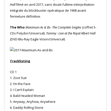
Hall
filmé en avril 2017, sans doute l’ultime interprétation
intégrale du blockbuster opératique de 1968 avant
fermeture définitive.
The Who
Maximum As & Bs- The Complete Singles
(coffret 5-
CDs Polydor/Universal).
Tommy : Live at the Royal Albert Hall
(DVD-Blu-Ray Eagle Vision/Universal)
Tracklisting
CD 1
1. Zoot Suit
2. I’m the Face
3. I Can’t Explain
4. Bald Headed Woman
5. Anyway, Anyhow, Anywhere
6. Daddy Rolling Stone