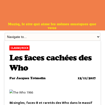
Muziq, le site qui aime les mêmes musiques que
vous
CLASSIQ ROCK
Les faces cachées des
Who
Par
Jacques Trémolin
12/11/2017
86 singles, faces-B et raretés des Who dans le massif