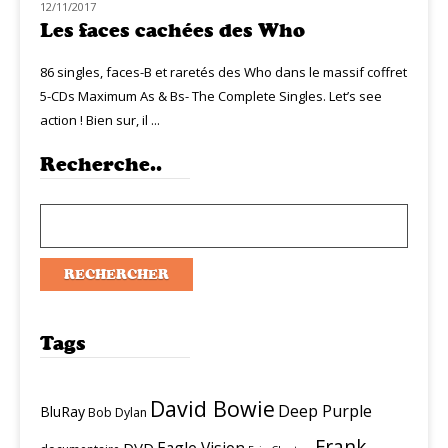
12/11/2017
NOUVEAUTÉS
Les faces cachées des Who
86 singles, faces-B et raretés des Who dans le massif coffret
5-CDs Maximum As & Bs- The Complete Singles. Let’s see
action ! Bien sur, il ...
Recherche..
Tags
David Bowie
Deep Purple
BluRay
Bob Dylan
Frank