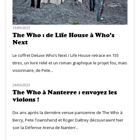
13/09/2023
The Who : de Life House à Who’s
Next
Le coffret Deluxe Who’s Next / Life House retrace en 155
titres, un livre relié et un roman graphique le projet fou, mais
visionnaire, de Pete...
24/06/2023
LIVE MUZIQ
The Who à Nanterre : envoyez les
violons !
Dix ans après la dernière venue parisienne de The Who à
Bercy, Pete Townshend et Roger Daltrey découvraient hier
soir la Défense Arena de Nanterr...