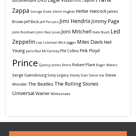
Eagle Vision
DVD
documentaire
Eric Clapton
Zappa
Herbie Hancock
James
George Duke
Glenn Hughes
Jimi Hendrix
Jimmy Page
Brown
Jeff Beck
Jeff Porcaro
Led
Joni Mitchell
John Bonham
Kate Bush
John Paul Jones
Zeppelin
Miles Davis
Neil
Lisa Coleman
Mick Jagger
Young
Pink Floyd
Phil Collins
paris
Paul McCartney
Prince
Robert Plant
Quincy Jones
Rhino
Roger Waters
Serge Gainsbourg
Stevie
Sony Legacy
Steely Dan
Steve Vai
The Rolling Stones
The Beatles
Wonder
Universal
Warner
Whitesnake