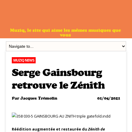
Muziq, le site qui aime les mêmes musiques que
vous
MUZIQ NEWS
Serge Gainsbourg
retrouve le Zénith
Par
Jacques Trémolin
01/05/2021
Réédition augmentée et restaurée du
Zénith de