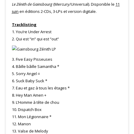
Le Zénith de Gainsbourg
(Mercury/Universal). Disponible le
11
juin
en éditions 2-CDs, 3-LPs et version digitale.
Tracklisting
1. You’re Under Arrest
2. Qui est “in“ qui est “out“
3. Five Easy Pisseuses
4. Bâille bâille Samantha *
5. Sorry Angel ⌗
6. Suck Baby Suck *
7. Eau et gaz à tous les étages *
8. Hey Man Amen +
9. L’Homme à tête de chou
10. Dispatch Box
11. Mon Légionnaire *
12. Manon
13. Valse de Melody