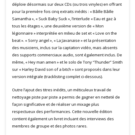
déploie désormais sur deux CDs (ou trois vinyles) en offrant
pour la première fois cinq extraits inédits : « Bâille Bâille
Samantha », « Suck Baby Suck », l’interlude « Eau et gaz à
tous les étages », une deuxième version de « Mon
légionnaire » interprétée en milieu de set et « Love on the
beat ». « Sorry angel », « La Javanaise » et la présentation
des musiciens, inclus sur la captation vidéo, mais absents
des supports commerciaux audio, sont également inclus. De
même, « Hey man amen » et le solo de Tony “Thunder” Smith
sur « Harley David son of a bitch » sont proposés dans leur
version intégrale (tracklisting complet ci-dessous).
Outre l’ajout des titres inédits, un méticuleux travail de
nettoyage piste par piste a permis de gagner en netteté de
façon significative et de réaliser un mixage plus
respectueux des performances. Cette nouvelle édition
contient également un livret incluant des interviews des
membres de groupe et des photos rares.