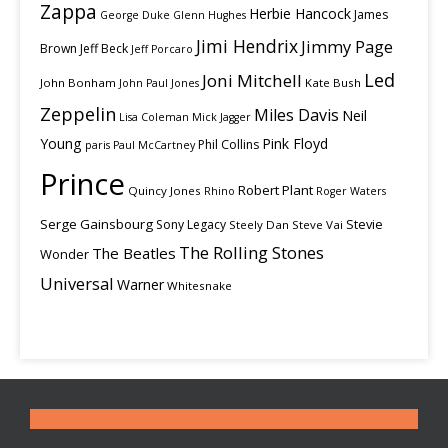
Zappa
Herbie Hancock
James
George Duke
Glenn Hughes
Jimi Hendrix
Jimmy Page
Brown
Jeff Beck
Jeff Porcaro
Led
Joni Mitchell
John Bonham
Kate Bush
John Paul Jones
Zeppelin
Miles Davis
Neil
Lisa Coleman
Mick Jagger
Young
Pink Floyd
Phil Collins
paris
Paul McCartney
Prince
Robert Plant
Quincy Jones
Rhino
Roger Waters
Serge Gainsbourg
Stevie
Sony Legacy
Steely Dan
Steve Vai
The Rolling Stones
The Beatles
Wonder
Universal
Warner
Whitesnake