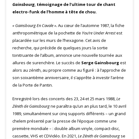
Gainsbourg
, témoignage de l’ultime tour de chant
electro-funk de l’homme à tête de chou.
« Gainsbourg En Cavale ».
Au cœur de l’automne 1987, la fiche
anthropométrique de la pochette de
You’re Under Arrest
est
placardée sur les murs de l’hexagone. Cet avis de
recherche, qui précède de quelques jours la sortie
tonitruante de l’album, annonce une nouvelle tournée aux
allures de surenchère. Le succès de
Serge Gainsbourg
est
alors au zénith, au propre comme au figuré : à l’approche de
son soixantième anniversaire, il s’apprête à investir l’arène
de la Porte de Pantin.
Enregistré lors des concerts des 23, 24 et 25 mars 1988,
Le
Zénith de Gainsbourg
ne paraîtra qu’un an plus tard, le 10 avril
1989, simultanément sur cinq supports différents – un grand
chelem présenté par la presse de l’époque comme une
première mondiale – : double album vinyle, compact-disc,
cassette, VHS et CDVidéo. En 2021,
Le Zénith de Gainsbourg
se