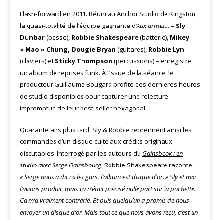
Flash-forward en 2011. Réuni au Anchor Studio de Kingston,
la quasi-totalité de l’équipe gagnante d’
Aux armes..
. –
Sly
Dunbar
(basse),
Robbie Shakespeare
(batterie),
Mikey
« Mao » Chung, Dougie Bryan
(guitares),
Robbie Lyn
(claviers) et
Sticky Thompson
(percussions) – enregistre
un album de reprises funk
. À l’issue de la séance, le
producteur Guillaume Bougard profite des dernières heures
de studio disponibles pour capturer une relecture
impromptue de leur best-seller hexagonal.
Quarante ans plus tard, Sly & Robbie reprennent ainsi les
commandes d’un disque culte aux crédits originaux
discutables. Interrogé par les auteurs du
Gainsbook : en
studio avec Serge Gainsbourg
, Robbie Shakespeare raconte :
« Serge nous a dit : « les gars, l’album est disque d’or. » Sly et moi
l’avions produit, mais ça n’était précisé nulle part sur la pochette.
Ça m’a vraiment contrarié. Et puis quelqu’un a promis de nous
envoyer un disque d’or. Mais tout ce que nous avons reçu, c’est un