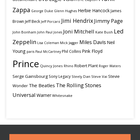
Zappa
Herbie Hancock
James
George Duke
Glenn Hughes
Jimi Hendrix
Jimmy Page
Brown
Jeff Beck
Jeff Porcaro
Led
Joni Mitchell
John Bonham
Kate Bush
John Paul Jones
Zeppelin
Miles Davis
Neil
Lisa Coleman
Mick Jagger
Young
Pink Floyd
Phil Collins
paris
Paul McCartney
Prince
Robert Plant
Quincy Jones
Rhino
Roger Waters
Serge Gainsbourg
Stevie
Sony Legacy
Steely Dan
Steve Vai
The Rolling Stones
The Beatles
Wonder
Universal
Warner
Whitesnake