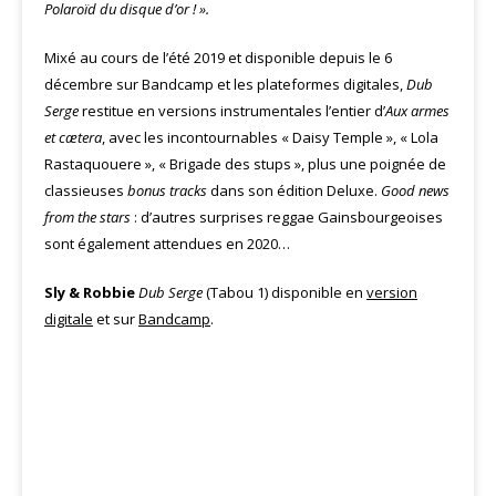
Polaroïd du disque d’or ! ».
Mixé au cours de l’été 2019 et disponible depuis le 6
décembre sur Bandcamp et les plateformes digitales,
Dub
Serge
restitue en versions instrumentales l’entier d’
Aux armes
et cætera
, avec les incontournables « Daisy Temple », « Lola
Rastaquouere », « Brigade des stups », plus une poignée de
classieuses
bonus tracks
dans son édition Deluxe.
Good news
from the stars
: d’autres surprises reggae Gainsbourgeoises
sont également attendues en 2020…
Sly & Robbie
Dub Serge
(Tabou 1) disponible en
version
digitale
et sur
Bandcamp
.