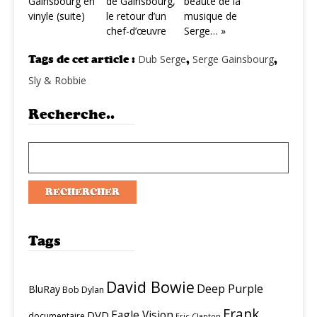
Gainsbourg en
de Gainsbourg,
beauté de la
vinyle (suite)
le retour d’un
musique de
chef-d’œuvre
Serge… »
Tags de cet article :
Dub Serge
,
Serge Gainsbourg
,
Sly & Robbie
Recherche..
Tags
David Bowie
Deep Purple
BluRay
Bob Dylan
Frank
Eagle Vision
DVD
documentaire
Eric Clapton