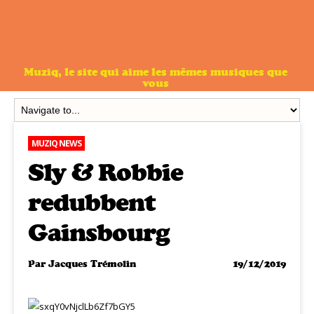
Muziq, le site qui aime les mêmes musiques que
vous
MUZIQ NEWS
Sly & Robbie
redubbent
Gainsbourg
Par
Jacques Trémolin
19/12/2019