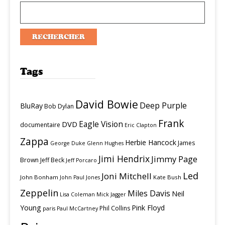
Tags
David Bowie
Deep Purple
BluRay
Bob Dylan
Frank
Eagle Vision
DVD
documentaire
Eric Clapton
Zappa
Herbie Hancock
James
George Duke
Glenn Hughes
Jimi Hendrix
Jimmy Page
Brown
Jeff Beck
Jeff Porcaro
Led
Joni Mitchell
John Bonham
Kate Bush
John Paul Jones
Zeppelin
Miles Davis
Neil
Lisa Coleman
Mick Jagger
Young
Pink Floyd
Phil Collins
paris
Paul McCartney