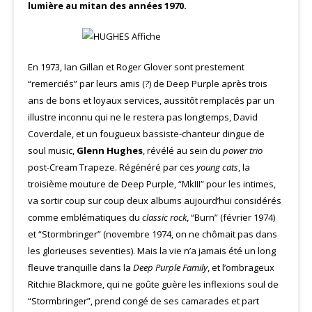
lumière au mitan des années 1970.
En 1973, Ian Gillan et Roger Glover sont prestement
“remerciés” par leurs amis (?) de Deep Purple après trois
ans de bons et loyaux services, aussitôt remplacés par un
illustre inconnu qui ne le restera pas longtemps, David
Coverdale, et un fougueux bassiste-chanteur dingue de
soul music,
Glenn Hughes
, révélé au sein du
power trio
post-Cream Trapeze. Régénéré par ces
young cats
, la
troisième mouture de Deep Purple, “MkIII” pour les intimes,
va sortir coup sur coup deux albums aujourd’hui considérés
comme emblématiques du
classic rock
, “Burn” (février 1974)
et “Stormbringer” (novembre 1974, on ne chômait pas dans
les glorieuses seventies). Mais la vie n’a jamais été un long
fleuve tranquille dans la
Deep Purple Family
, et l’ombrageux
Ritchie Blackmore, qui ne goûte guère les inflexions soul de
“Stormbringer”, prend congé de ses camarades et part