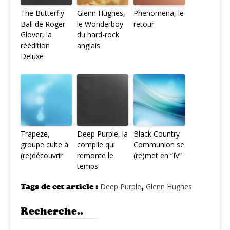
The Butterfly
Glenn Hughes,
Phenomena, le
Ball de Roger
le Wonderboy
retour
Glover, la
du hard-rock
réédition
anglais
Deluxe
Trapeze,
Deep Purple, la
Black Country
groupe culte à
compile qui
Communion se
(re)découvrir
remonte le
(re)met en “IV”
temps
Tags de cet article :
Deep Purple
,
Glenn Hughes
Recherche..