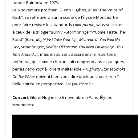
fonder Rainbow en 1975.
Le 6 novembre prochain, Glenn Hughes, alias “The Voice of
Rock”, se retrouvera sur la scène de l’Élysée-Montmartre
pour faire revivre les standards
color purple
, sans se limiter
à ceux de la trilogie “Burn”/ »Stormbringer”/“Come Taste The
Band” (
Burn
,
Might Just Take Your Life
,
Mistreated
,
You Fool No
One
,
Strombringer
,
Soldier Of Fortune
,
You Keep On Moving
,
This
Time Around
…), mais en puisant aussi dans le répertoire
antérieur, qui comme chacun sait comprend aussi quelques
perles
heavy rock
à l’orient inaltérable –
Highway Star
et
Smoke
On The Water
doivent bien vous dire quelque chose, non ?
Belle soirée en perspective.
See you there
? •
Concert
Glenn Hughes le 6 novembre à Paris, Élysée-
Montmartre.